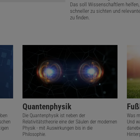
Das soll Wissenschaftlern helfen,
schneller zu sichten und relevant
zu finden.
Quantenphysik
Fuß
eben
Die Quantenphysik ist neben der
Was ma
nschen
Relativitätstheorie eine der Säulen der modernen
Und wa
tigen
Physik - mit Auswirkungen bis in die
danebe
Philosophie.
Hinter