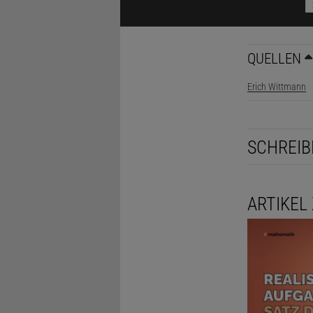
(a/b)·(c/d)·(
QUELLEN
TIPP ANZEIG
Erich Wittmann
LÖSUNG ANZ
Diesen Arti
SCHREIB
ARTIKEL