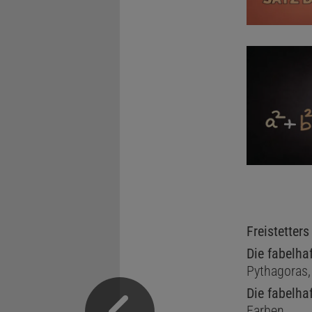
Freistetter
Die fabelha
Pythagoras,
Die fabelha
Farben