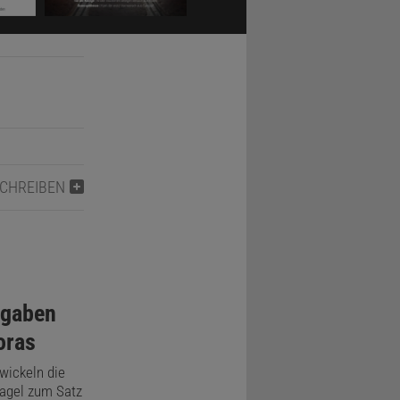
SCHREIBEN
fgaben
oras
ickeln die
nagel zum Satz