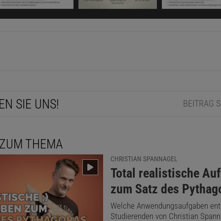
e/f) = 1.
EN
EIGEN
kel empfehlen:
EN SIE UNS!
BEITRAG 
Norbert Treitz
Norbert Treitz (1944–2017) war Professor für Didaktik der
 ZUM THEMA
Physik an der Universität Duisburg-Essen.
CHRISTIAN SPANNAGEL
:
Total realistische Au
zum Satz des Pythag
Welche Anwendungsaufgaben entw
Studierenden von Christian Span