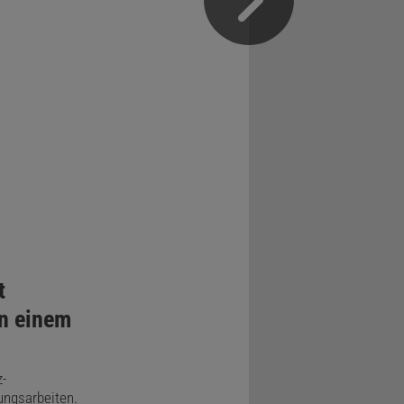
t
in einem
z-
ngsarbeiten.