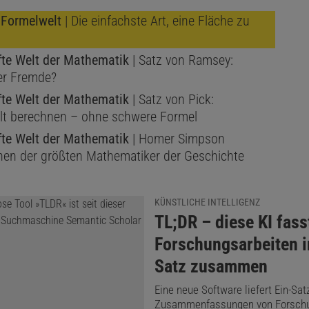
s Formelwelt
| Die einfachste Art, eine Fläche zu
fte Welt der Mathematik
| Satz von Ramsey:
er Fremde?
fte Welt der Mathematik
| Satz von Pick:
lt berechnen – ohne schwere Formel
fte Welt der Mathematik
| Homer Simpson
inen der größten Mathematiker der Geschichte
KÜNSTLICHE INTELLIGENZ
:
TL;DR – diese KI fass
Forschungsarbeiten 
Satz zusammen
Eine neue Software liefert Ein-Sat
Zusammenfassungen von Forschu