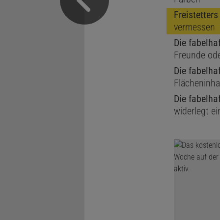
Freistetter
vermessen
Die fabelha
Freunde od
Die fabelha
Flächeninha
Die fabelha
widerlegt e