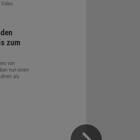
 Video.
nden
is zum
zes von
aben nun einen
Jahren als