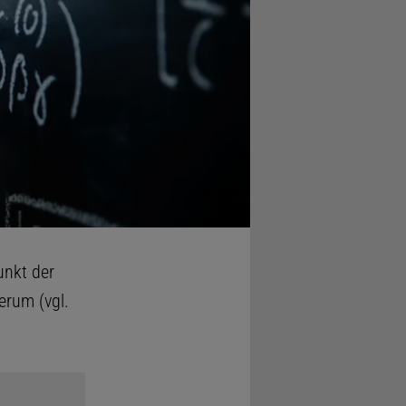
unkt der
erum (vgl.