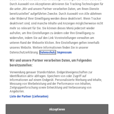
INFO
Durch Auswahl von Akzeptieren aktivieren Sie Tracking-Technologien für
Mediadaten
die unter „Wir und unsere Partner verarbeiten Daten, um Ihnen Dienste
bereitzustellen“ aufgeführten Zwecke. Durch Auswahl von Alle ablehnen
Datenschutz
oder Widerruf Ihrer Einwilligung werden diese deaktiviert. Wenn Tracker
Nutzungsbedingungen
deaktiviert sind, sind manche Inhalte und Anzeigen möglicherweise nicht
Cookie-Einstellungen
mehr so relevant für Sie. Sie können dieses Menü jederzeit wieder
Utiq verwalten
aufrufen, um Ihre Einstellungen zu ändern oder Ihre Einwilligung zu
Nutzungsbasierte Onlinewerbung
widerrufen, indem Sie auf den Link Voreinstellungen verwalten am
Alle Artikel
unteren Rand der Webseite klicken. Ihre Einstellungen gelten innerhalb
unseres Website. Weitere Informationen finden Sie in unserer
Impressum
Datenschutzerklärung.
Datenschutz
Impressum
WEITERE ANGEBOTE
Wir und unsere Partner verarbeiten Daten, um Folgendes
Angebote für Schulen
bereitzustellen:
Angebote für Institutionen
Verwendung genauer Standortdaten. Endgeräteeigenschaften zur
Sprachen lernen mit Gymglish
Identifikation aktiv abfragen. Speichern von oder Zugriff auf
Lexika
Informationen auf einem Endgerät. Personalisierte Werbung und Inhalte,
Messung von Werbeleistung und der Performance von Inhalten,
Für Spektrum schreiben
Zielgruppenforschung sowie Entwicklung und Verbesserung von
Zugänglichkeitserklärung
Angeboten.
Liste der Partner (Lieferanten)
WEBSEITEN
KielSCN
Akzeptieren
Wissenschaft in die Schulen