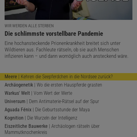
WIR WERDEN ALLE STERBEN
:
Die schlimmste vorstellbare Pandemie
Eine hochansteckende Prionenkrankheit breitet sich unter
Wildtieren aus. Fachleute rätseln, ob sie auch Menschen
infizieren kann – und dann womöglich auch ansteckend wäre.
Meere
| Kehren die Seepferdchen in die Nordsee zurück?
Archäogenetik
| Wo die ersten Hauspferde grasten
Warkus' Welt
| Vom Wert der Werte
Universum
| Dem Antimaterie-Rätsel auf der Spur
Aguada Fénix
| Die Geburtsstunde der Maya
Kognition
| Die Wurzeln der Intelligenz
Eiszeitliche Bauwerke
| Archäologen rätseln über
Mammutknochenkreis