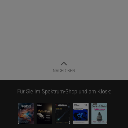
NACH OBEN
Für Sie im Spektrum-Shop und am Kiosk: