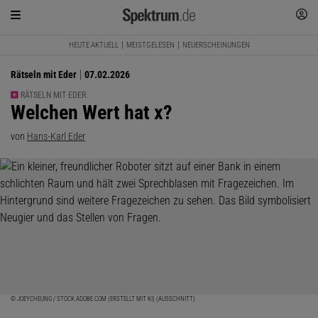
HEUTE AKTUELL
MEISTGELESEN
NEUERSCHEINUNGEN
Rätseln mit Eder
07.02.2026
RÄTSELN MIT EDER
:
Welchen Wert hat x?
von
Hans-Karl Eder
© JOEYCHEUNG / STOCK.ADOBE.COM (ERSTELLT MIT KI) (AUSSCHNITT)