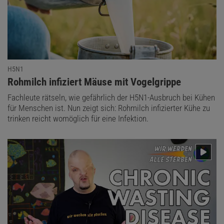
LÖSUNG ANZEIGEN
Diesen Artikel empfehlen:
H5N1
Hans-Karl Eder
:
Rohmilch infiziert Mäuse mit Vogelgrippe
Der deutsche Mathematiker und Pädagoge arbeitet unter anderem
Fachleute rätseln, wie gefährlich der H5N1-Ausbruch bei Kühen
auch als Mintbotschafter und
Autor
.
für Menschen ist. Nun zeigt sich: Rohmilch infizierter Kühe zu
trinken reicht womöglich für eine Infektion.