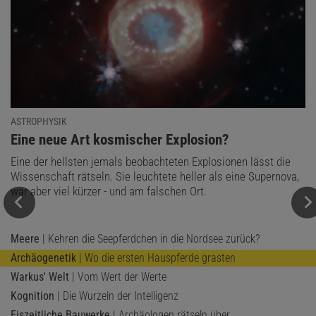
ASTROPHYSIK
:
Eine neue Art kosmischer Explosion?
Eine der hellsten jemals beobachteten Explosionen lässt die
Wissenschaft rätseln. Sie leuchtete heller als eine Supernova,
war aber viel kürzer - und am falschen Ort.
Meere
| Kehren die Seepferdchen in die Nordsee zurück?
Archäogenetik
| Wo die ersten Hauspferde grasten
Warkus' Welt
| Vom Wert der Werte
Kognition
| Die Wurzeln der Intelligenz
Eiszeitliche Bauwerke
| Archäologen rätseln über