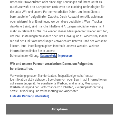
Daten wie Browserdaten oder eindeutige Kennungen auf Ihrem Gerät zu.
Für Spektrum schreiben
Durch Auswahl von Akzeptieren aktivieren Sie Tracking-Technologien für
Zugänglichkeitserklärung
die unter „Wir und unsere Partner verarbeiten Daten, um Ihnen Dienste
bereitzustellen“ aufgeführten Zwecke. Durch Auswahl von Alle ablehnen
WEBSEITEN
oder Widerruf Ihrer Einwilligung werden diese deaktiviert. Wenn Tracker
KielSCN
deaktiviert sind, sind manche Inhalte und Anzeigen möglicherweise nicht
Wissenschaft in die Schulen
mehr so relevant für Sie. Sie können dieses Menü jederzeit wieder aufrufen,
SciLogs
um Ihre Einstellungen zu ändern oder Ihre Einwilligung zu widerrufen, indem
Sie auf den Link Voreinstellungen verwalten am unteren Rand der Webseite
klicken. Ihre Einstellungen gelten innerhalb unseres Website. Weitere
Informationen finden Sie in unserer
Uns finden Sie auch hier:
Datenschutzerklärung.
Datenschutz
Impressum
Wir und unsere Partner verarbeiten Daten, um Folgendes
bereitzustellen:
Verwendung genauer Standortdaten. Endgeräteeigenschaften zur
Identifikation aktiv abfragen. Speichern von oder Zugriff auf Informationen
auf einem Endgerät. Personalisierte Werbung und Inhalte, Messung von
Werbeleistung und der Performance von Inhalten, Zielgruppenforschung
sowie Entwicklung und Verbesserung von Angeboten.
Liste der Partner (Lieferanten)
Akzeptieren