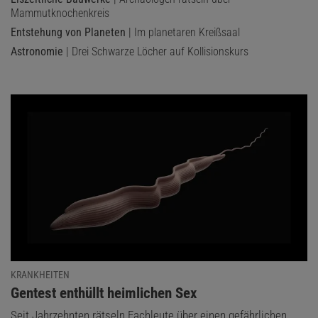
Mammutknochenkreis
Entstehung von Planeten
| Im planetaren Kreißsaal
Astronomie
| Drei Schwarze Löcher auf Kollisionskurs
KRANKHEITEN
:
Gentest enthüllt heimlichen Sex
Seit Jahrzehnten rätseln Fachleute über einen gefährlichen