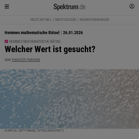
HEUTE AKTUELL
MEISTGELESEN
NEUERSCHEINUNGEN
Hemmes mathematische Rätsel
26.01.2026
HEMMES MATHEMATISCHE RÄTSEL
:
Welcher Wert ist gesucht?
von
Heinrich Hemme
© KERTLIS / GETTY IMAGES / ISTOCK (AUSSCHNITT)