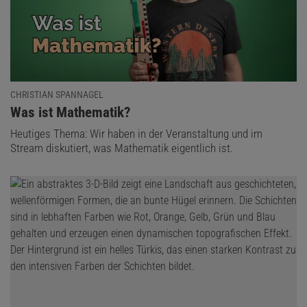
Diesen Artikel empfehlen:
Heinrich Hemme
Der Autor ist ein deutscher Physiker und war Hochschullehrer an
der FH Aachen.
CHRISTIAN SPANNAGEL
:
Was ist Mathematik?
Heutiges Thema: Wir haben in der Veranstaltung und im
Stream diskutiert, was Mathematik eigentlich ist.