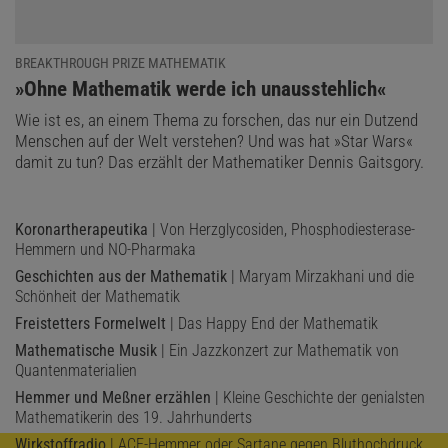
BREAKTHROUGH PRIZE MATHEMATIK
:
»Ohne Mathematik werde ich unausstehlich«
Wie ist es, an einem Thema zu forschen, das nur ein Dutzend
Menschen auf der Welt verstehen? Und was hat »Star Wars«
damit zu tun? Das erzählt der Mathematiker Dennis Gaitsgory.
Koronartherapeutika
| Von Herzglycosiden, Phosphodiesterase-
Hemmern und NO-Pharmaka
Geschichten aus der Mathematik
| Maryam Mirzakhani und die
Schönheit der Mathematik
Freistetters Formelwelt
| Das Happy End der Mathematik
Mathematische Musik
| Ein Jazzkonzert zur Mathematik von
Quantenmaterialien
Hemmer und Meßner erzählen
| Kleine Geschichte der genialsten
Mathematikerin des 19. Jahrhunderts
Wirkstoffradio
| ACE-Hemmer oder Sartane gegen Bluthochdruck