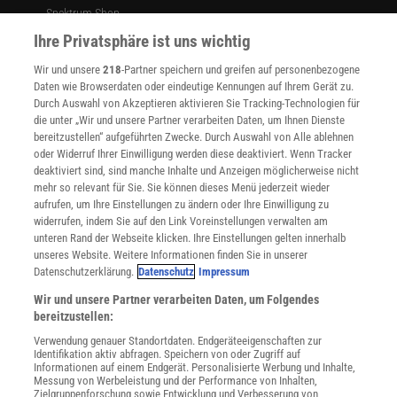
Spektrum Shop
Im Handel kaufen
Ihre Privatsphäre ist uns wichtig
Presse
Wir und unsere
218
-Partner speichern und greifen auf personenbezogene
Verträge kündigen
Daten wie Browserdaten oder eindeutige Kennungen auf Ihrem Gerät zu.
INFO
Durch Auswahl von Akzeptieren aktivieren Sie Tracking-Technologien für
Mediadaten
die unter „Wir und unsere Partner verarbeiten Daten, um Ihnen Dienste
bereitzustellen“ aufgeführten Zwecke. Durch Auswahl von Alle ablehnen
Datenschutz
oder Widerruf Ihrer Einwilligung werden diese deaktiviert. Wenn Tracker
Nutzungsbedingungen
deaktiviert sind, sind manche Inhalte und Anzeigen möglicherweise nicht
Cookie-Einstellungen
mehr so relevant für Sie. Sie können dieses Menü jederzeit wieder
Utiq verwalten
aufrufen, um Ihre Einstellungen zu ändern oder Ihre Einwilligung zu
Nutzungsbasierte Onlinewerbung
widerrufen, indem Sie auf den Link Voreinstellungen verwalten am
Alle Artikel
unteren Rand der Webseite klicken. Ihre Einstellungen gelten innerhalb
unseres Website. Weitere Informationen finden Sie in unserer
Impressum
Datenschutzerklärung.
Datenschutz
Impressum
WEITERE ANGEBOTE
Wir und unsere Partner verarbeiten Daten, um Folgendes
Angebote für Schulen
bereitzustellen:
Angebote für Institutionen
Verwendung genauer Standortdaten. Endgeräteeigenschaften zur
Sprachen lernen mit Gymglish
Identifikation aktiv abfragen. Speichern von oder Zugriff auf
Lexika
Informationen auf einem Endgerät. Personalisierte Werbung und Inhalte,
Messung von Werbeleistung und der Performance von Inhalten,
Für Spektrum schreiben
Zielgruppenforschung sowie Entwicklung und Verbesserung von