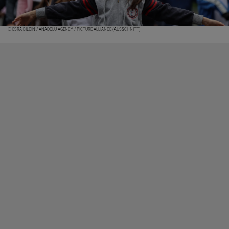
© ESRA BILGIN / ANADOLU AGENCY / PICTURE ALLIANCE (AUSSCHNITT)