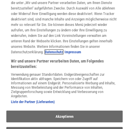
Mediadaten
die unter „Wir und unsere Partner verarbeiten Daten, um Ihnen Dienste
bereitzustellen“ aufgeführten Zwecke. Durch Auswahl von Alle ablehnen
Datenschutz
oder Widerruf Ihrer Einwilligung werden diese deaktiviert. Wenn Tracker
Nutzungsbedingungen
deaktiviert sind, sind manche Inhalte und Anzeigen möglicherweise nicht
Cookie-Einstellungen
mehr so relevant für Sie. Sie können dieses Menü jederzeit wieder
Utiq verwalten
aufrufen, um Ihre Einstellungen zu ändern oder Ihre Einwilligung zu
Nutzungsbasierte Onlinewerbung
widerrufen, indem Sie auf den Link Voreinstellungen verwalten am
Alle Artikel
unteren Rand der Webseite klicken. Ihre Einstellungen gelten innerhalb
unseres Website. Weitere Informationen finden Sie in unserer
Impressum
Datenschutzerklärung.
Datenschutz
Impressum
WEITERE ANGEBOTE
Wir und unsere Partner verarbeiten Daten, um Folgendes
Angebote für Schulen
bereitzustellen:
Angebote für Institutionen
Verwendung genauer Standortdaten. Endgeräteeigenschaften zur
Sprachen lernen mit Gymglish
Identifikation aktiv abfragen. Speichern von oder Zugriff auf
Lexika
Informationen auf einem Endgerät. Personalisierte Werbung und Inhalte,
Messung von Werbeleistung und der Performance von Inhalten,
Für Spektrum schreiben
Zielgruppenforschung sowie Entwicklung und Verbesserung von
Zugänglichkeitserklärung
Angeboten.
Liste der Partner (Lieferanten)
WEBSEITEN
KielSCN
Akzeptieren
Wissenschaft in die Schulen
SciLogs