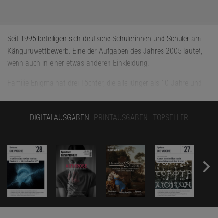
Seit 1995 beteiligen sich deutsche Schülerinnen und Schüler am
Känguruwettbewerb. Eine der Aufgaben des Jahres 2005 lautet,
wenn auch in einer etwas anderen Einkleidung:
Familie Enigma hat drei Töchter, die alle jünger als 10 Jahre und
älter als zwölf Monate sind. Betrachtet man die verschiedenen
ganzzahligen Alter der Mädchen als Ziffern, so lassen sich daraus
DIGITALAUSGABEN
PRINTAUSGABEN
TOPSELLER
dreistellige Zahlen bilden. Zählt man alle diese möglichen
dreistelligen Zahlen zusammen, erhält man 1554. Wie alt sind die
drei Töchter?