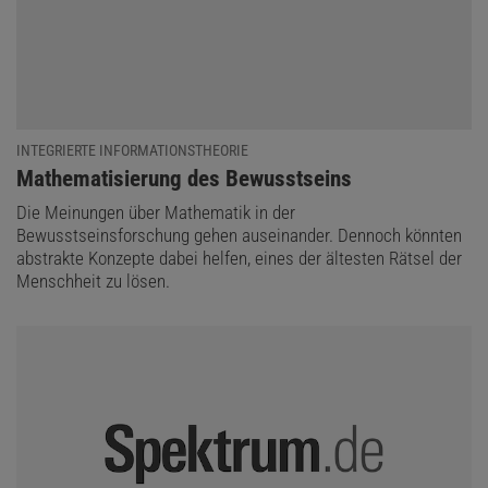
INTEGRIERTE INFORMATIONSTHEORIE
:
Mathematisierung des Bewusstseins
LÖSUNG ANZEIGEN
Die Meinungen über Mathematik in der
Bewusstseinsforschung gehen auseinander. Dennoch könnten
abstrakte Konzepte dabei helfen, eines der ältesten Rätsel der
Diesen Artikel empfehlen:
Menschheit zu lösen.
Heinrich Hemme
Der Autor ist ein deutscher Physiker und war Hochschullehrer an
der FH Aachen.