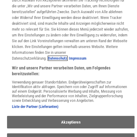
Durch Auswahl von Akzeptieren aktivieren Sie Tracking-Technologien für
Zugänglichkeitserklärung
die unter „Wir und unsere Partner verarbeiten Daten, um Ihnen Dienste
bereitzustellen“ aufgeführten Zwecke. Durch Auswahl von Alle ablehnen
WEBSEITEN
oder Widerruf Ihrer Einwilligung werden diese deaktiviert. Wenn Tracker
KielSCN
deaktiviert sind, sind manche Inhalte und Anzeigen möglicherweise nicht
Wissenschaft in die Schulen
mehr so relevant für Sie. Sie können dieses Menü jederzeit wieder aufrufen,
SciLogs
um Ihre Einstellungen zu ändern oder Ihre Einwilligung zu widerrufen, indem
Sie auf den Link Voreinstellungen verwalten am unteren Rand der Webseite
klicken. Ihre Einstellungen gelten innerhalb unseres Website. Weitere
Informationen finden Sie in unserer
Uns finden Sie auch hier:
Datenschutzerklärung.
Datenschutz
Impressum
Wir und unsere Partner verarbeiten Daten, um Folgendes
bereitzustellen:
Verwendung genauer Standortdaten. Endgeräteeigenschaften zur
Identifikation aktiv abfragen. Speichern von oder Zugriff auf Informationen
auf einem Endgerät. Personalisierte Werbung und Inhalte, Messung von
Werbeleistung und der Performance von Inhalten, Zielgruppenforschung
sowie Entwicklung und Verbesserung von Angeboten.
Liste der Partner (Lieferanten)
Akzeptieren