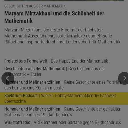
GESCHICHTEN AUS DER MATHEMATIK
:
Maryam Mirzakhani und die Schönheit der
Mathematik
Maryam Mirzakhani, die erste Frau mit der höchsten
Mathematik-Auszeichnung, löste komplexe geometrische
Rätsel und inspirierte durch ihre Leidenschaft für Mathematik.
Freistetters Formelwelt
| Das Happy End der Mathematik
Geschichten aus der Mathematik
| Geschichten aus der
Mathematik – Trailer
Hemmer und Meßner erzählen
| Kleine Geschichte eines Porträts,
das beinahe eine Königin machte
Spektrum-Podcast
| Wie ein Hobby-Mathematiker die Fachwelt
überraschte
Hemmer und Meßner erzählen
| Kleine Geschichte der genialsten
Mathematikerin des 19. Jahrhunderts
Wirkstoffradio
| ACE-Hemmer oder Sartane gegen Bluthochdruck