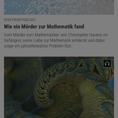
SPEKTRUM-PODCAST
:
Wie ein Mörder zur Mathematik fand
Vom Mörder zum Mathematiker: wie Christopher Havens im
Gefängnis seine Liebe zur Mathematik entdeckt und dabei
sogar ein jahrzehntealtes Problem löst.