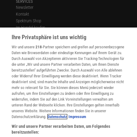
SERVICES
Newsletter
Kontakt
Spektrum Shop
Im Handel kaufen
Presse
Ihre Privatsphäre ist uns wichtig
Verträge kündigen
Wir und unsere
218
-Partner speichern und greifen auf personenbezogene
Widerruf
Daten wie Browserdaten oder eindeutige Kennungen auf Ihrem Gerät zu.
INFO
Durch Auswahl von Akzeptieren aktivieren Sie Tracking-Technologien für
Mediadaten
die unter „Wir und unsere Partner verarbeiten Daten, um Ihnen Dienste
bereitzustellen“ aufgeführten Zwecke. Durch Auswahl von Alle ablehnen
Datenschutz
oder Widerruf Ihrer Einwilligung werden diese deaktiviert. Wenn Tracker
Nutzungsbedingungen
deaktiviert sind, sind manche Inhalte und Anzeigen möglicherweise nicht
Cookie-Einstellungen
mehr so relevant für Sie. Sie können dieses Menü jederzeit wieder
Utiq verwalten
aufrufen, um Ihre Einstellungen zu ändern oder Ihre Einwilligung zu
Nutzungsbasierte Onlinewerbung
widerrufen, indem Sie auf den Link Voreinstellungen verwalten am
Alle Artikel
unteren Rand der Webseite klicken. Ihre Einstellungen gelten innerhalb
unseres Website. Weitere Informationen finden Sie in unserer
Impressum
Datenschutzerklärung.
Datenschutz
Impressum
WEITERE ANGEBOTE
Wir und unsere Partner verarbeiten Daten, um Folgendes
Angebote für Schulen
bereitzustellen:
Angebote für Institutionen