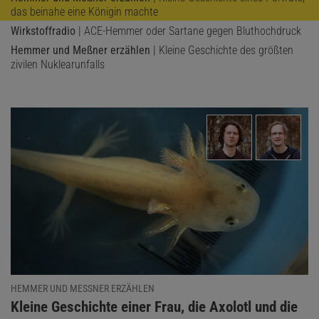
das beinahe eine Königin machte
Wirkstoffradio
| ACE-Hemmer oder Sartane gegen Bluthochdruck
Hemmer und Meßner erzählen
| Kleine Geschichte des größten
zivilen Nuklearunfalls
HEMMER UND MESSNER ERZÄHLEN
:
Kleine Geschichte einer Frau, die Axolotl und die