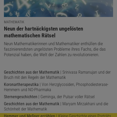
MATHEMATIK
:
Neun der hartnäckigsten ungelösten
mathematischen Rätsel
Neun Mathematikerinnen und Mathematiker enthüllen die
faszinierendsten ungelösten Probleme ihres Fachs, die das
Potenzial haben, die Welt der Zahlen zu revolutionieren.
Geschichten aus der Mathematik
| Srinivasa Ramanujan und der
Bruch mit den Regeln der Mathematik
Koronartherapeutika
| Von Herzglycosiden, Phosphodiesterase-
Hemmern und NO-Pharmaka
Sternengeschichten
| Geminga, der Pulsar voller Rätsel
Geschichten aus der Mathematik
| Maryam Mirzakhani und die
Schönheit der Mathematik
Hemmer und Meßner erzählen
| Kleine Geschichte eines Porträts,