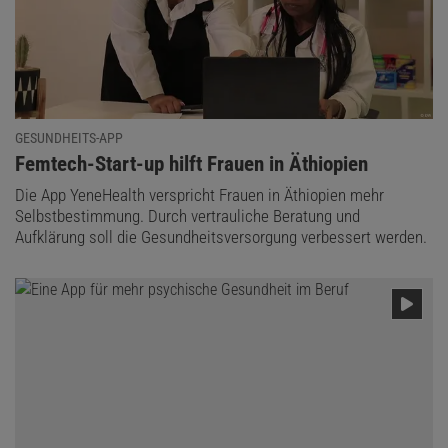
Wenn keine eingegebene Zahl mit einer der Zufallszahlen
übereinstimmt, gilt der Versuch als gewonnen!
GESUNDHEITS-APP
:
Femtech-Start-up hilft Frauen in Äthiopien
Die App YeneHealth verspricht Frauen in Äthiopien mehr
Selbstbestimmung. Durch vertrauliche Beratung und
Aufklärung soll die Gesundheitsversorgung verbessert werden.
© HANS-KARL EDER (AUSSCHNITT)