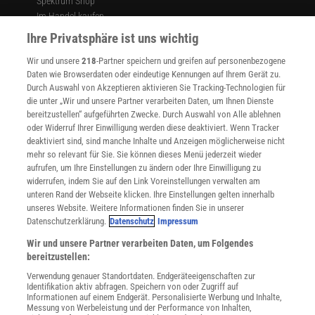
Spektrum Shop
Im Handel kaufen
Presse
Ihre Privatsphäre ist uns wichtig
Verträge kündigen
Wir und unsere
218
-Partner speichern und greifen auf personenbezogene
Widerruf
Daten wie Browserdaten oder eindeutige Kennungen auf Ihrem Gerät zu.
INFO
Durch Auswahl von Akzeptieren aktivieren Sie Tracking-Technologien für
Mediadaten
die unter „Wir und unsere Partner verarbeiten Daten, um Ihnen Dienste
bereitzustellen“ aufgeführten Zwecke. Durch Auswahl von Alle ablehnen
Datenschutz
oder Widerruf Ihrer Einwilligung werden diese deaktiviert. Wenn Tracker
Nutzungsbedingungen
deaktiviert sind, sind manche Inhalte und Anzeigen möglicherweise nicht
Cookie-Einstellungen
mehr so relevant für Sie. Sie können dieses Menü jederzeit wieder
Utiq verwalten
aufrufen, um Ihre Einstellungen zu ändern oder Ihre Einwilligung zu
Nutzungsbasierte Onlinewerbung
widerrufen, indem Sie auf den Link Voreinstellungen verwalten am
Alle Artikel
unteren Rand der Webseite klicken. Ihre Einstellungen gelten innerhalb
unseres Website. Weitere Informationen finden Sie in unserer
Impressum
Datenschutzerklärung.
Datenschutz
Impressum
WEITERE ANGEBOTE
Wir und unsere Partner verarbeiten Daten, um Folgendes
Angebote für Schulen
bereitzustellen:
Angebote für Institutionen
Verwendung genauer Standortdaten. Endgeräteeigenschaften zur
Sprachen lernen mit Gymglish
Identifikation aktiv abfragen. Speichern von oder Zugriff auf
Lexika
Informationen auf einem Endgerät. Personalisierte Werbung und Inhalte,
Messung von Werbeleistung und der Performance von Inhalten,
Für Spektrum schreiben