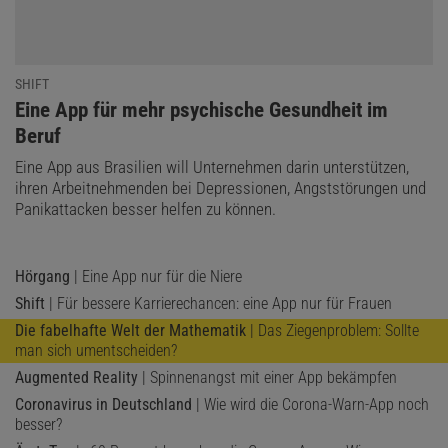
Kommt es zu Übereinstimmungen, gilt der Versuch als verloren!
SHIFT
:
Eine App für mehr psychische Gesundheit im
Beruf
Eine App aus Brasilien will Unternehmen darin unterstützen,
ihren Arbeitnehmenden bei Depressionen, Angststörungen und
Panikattacken besser helfen zu können.
Hörgang
| Eine App nur für die Niere
Shift
| Für bessere Karrierechancen: eine App nur für Frauen
Die fabelhafte Welt der Mathematik
| Das Ziegenproblem: Sollte
man sich umentscheiden?
Augmented Reality
| Spinnenangst mit einer App bekämpfen
Coronavirus in Deutschland
| Wie wird die Corona-Warn-App noch
besser?