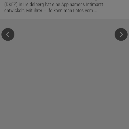
(DKFZ) in Heidelberg hat eine App namens Intimarzt
entwickelt. Mit ihrer Hilfe kann man Fotos vom …
Das könnte Sie auch interessieren:
Pi ist überall – Die fabelhafte Welt der
Mathematik