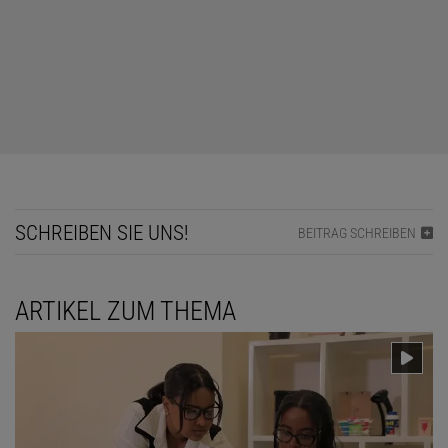
© HANS-KARL EDER (AUSSCHNITT)
Die vier verdeckten Karten werden nach dem Zufallsprinzip mit den
Zahlen 1, 2, 3 und 4 beschriftet.
Beispiel:
SCHREIBEN SIE UNS!
BEITRAG SCHREIBEN
ARTIKEL ZUM THEMA
© HANS-KARL EDER (AUSSCHNITT)
In die vier freien Felder müssen genau diese vier Zahlen
eingegeben werden.