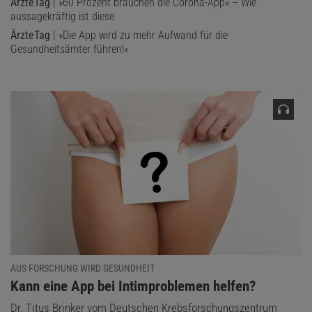
ÄrzteTag
| »60 Prozent brauchen die Corona-App« – Wie
aussagekräftig ist diese
ÄrzteTag
| »Die App wird zu mehr Aufwand für die
Gesundheitsämter führen!«
© HANS-KARL EDER (AUSSCHNITT)
1. Wie groß ist die Gewinnchance bei diesem Spiel?
2. Wie groß ist die Gewinnchance bei dem Spiel mit sechs Karten
und den Zahlen 1, 2, 3, 4, 5 und 6?
AUS FORSCHUNG WIRD GESUNDHEIT
:
Kann eine App bei Intimproblemen helfen?
Dr. Titus Brinker vom Deutschen Krebsforschungszentrum