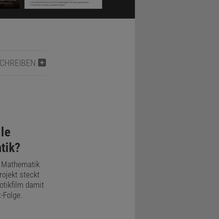
ma –
atik
SCHREIBEN
lle
tik?
e Mathematik
rojekt steckt
tikfilm damit
-Folge.