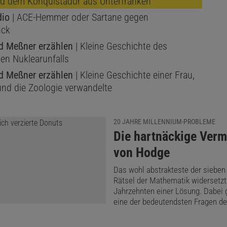
d dem Konquistador aus Unterfranken
dio
| ACE-Hemmer oder Sartane gegen
uck
 Meßner erzählen
| Kleine Geschichte des
len Nuklearunfalls
 Meßner erzählen
| Kleine Geschichte einer Frau,
 und die Zoologie verwandelte
20 JAHRE MILLENNIUM-PROBLEME
:
Die hartnäckige Ver
von Hodge
Das wohl abstrakteste der sieben
Rätsel der Mathematik widersetzt 
Jahrzehnten einer Lösung. Dabei 
eine der bedeutendsten Fragen de