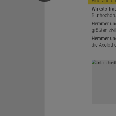
Eldorado un
Wirkstoffra
Bluthochdr
Hemmer und
größten zivi
Hemmer und
die Axolotl