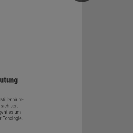
mutung
 Millennium-
sich seit
geht es um
r Topologie.