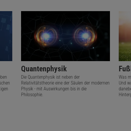
Quantenphysik
Fuß
eben
Die Quantenphysik ist neben der
Was ma
nschen
Relativitätstheorie eine der Säulen der modernen
Und wa
tigen
Physik - mit Auswirkungen bis in die
danebe
Philosophie.
Hinter