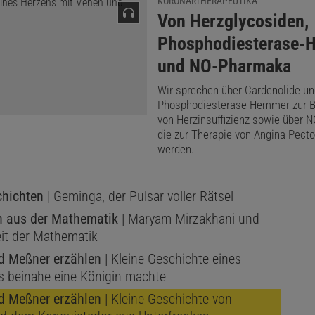
KORONARTHERAPEUTIKA
:
Von Herzglycosiden,
Phosphodiesterase-
und NO-Pharmaka
Wir sprechen über Cardenolide un
Phosphodiesterase-Hemmer zur 
von Herzinsuffizienz sowie über 
die zur Therapie von Angina Pecto
werden.
chichten
| Geminga, der Pulsar voller Rätsel
n aus der Mathematik
| Maryam Mirzakhani und
it der Mathematik
 Meßner erzählen
| Kleine Geschichte eines
as beinahe eine Königin machte
 Meßner erzählen
| Kleine Geschichte von