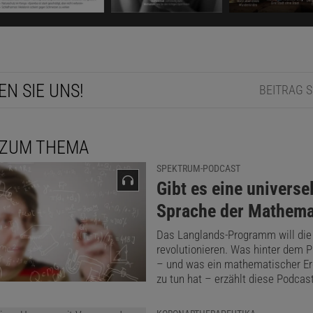
Spektrum Kompakt
Paradox und Dilem
Ausweglose Situationen in der Mathem
EN SIE UNS!
BEITRAG 
EIGEN
 ZUM THEMA
kel empfehlen:
SPEKTRUM-PODCAST
Heinrich Hemme
:
Gibt es eine universe
Der Autor ist ein deutscher Physiker und war
Sprache der Mathema
Hochschullehrer an der FH Aachen.
Das Langlands-Programm will di
revolutionieren. Was hinter dem P
– und was ein mathematischer Ero
zu tun hat – erzählt diese Podcast