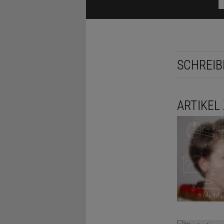
SCHREIB
LÖSUNG ANZ
ARTIKEL
Diesen Arti