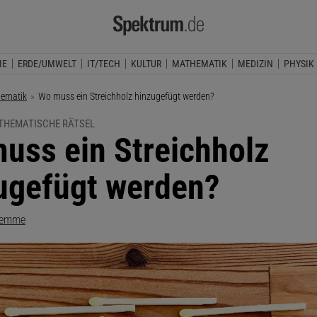
IE
ERDE/UMWELT
IT/TECH
KULTUR
MATHEMATIK
MEDIZIN
PHYSIK
ematik
Aktuelle Seite:
Wo muss ein Streichholz hinzugefügt werden?
HEMATISCHE RÄTSEL
uss ein Streichholz
ugefügt werden?
Hemme