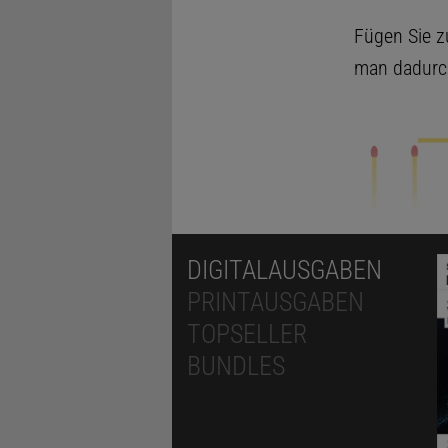
Fügen Sie z
man dadurch
DIGITALAUSGABEN
PRINTAUSGABEN
TOPSELLER
© HEINRICH HEMME (AU
BUNDLES