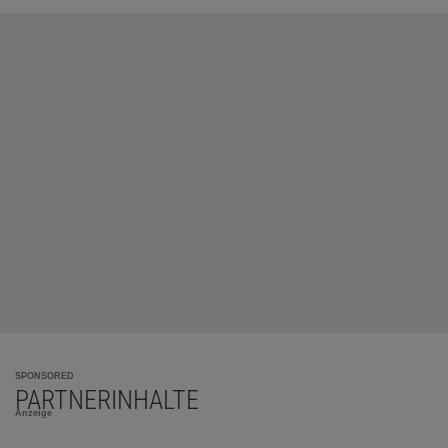
SPONSORED
PARTNERINHALTE
Anzeige