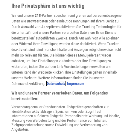
Presse
Ihre Privatsphäre ist uns wichtig
Verträge kündigen
Wir und unsere
218
-Partner speichern und greifen auf personenbezogene
Widerruf
Daten wie Browserdaten oder eindeutige Kennungen auf Ihrem Gerät zu.
INFO
Durch Auswahl von Akzeptieren aktivieren Sie Tracking-Technologien für
Mediadaten
die unter „Wir und unsere Partner verarbeiten Daten, um Ihnen Dienste
bereitzustellen“ aufgeführten Zwecke. Durch Auswahl von Alle ablehnen
Datenschutz
oder Widerruf Ihrer Einwilligung werden diese deaktiviert. Wenn Tracker
Nutzungsbedingungen
deaktiviert sind, sind manche Inhalte und Anzeigen möglicherweise nicht
Cookie-Einstellungen
mehr so relevant für Sie. Sie können dieses Menü jederzeit wieder
Utiq verwalten
aufrufen, um Ihre Einstellungen zu ändern oder Ihre Einwilligung zu
Nutzungsbasierte Onlinewerbung
widerrufen, indem Sie auf den Link Voreinstellungen verwalten am
Alle Artikel
unteren Rand der Webseite klicken. Ihre Einstellungen gelten innerhalb
unseres Website. Weitere Informationen finden Sie in unserer
Impressum
Datenschutzerklärung.
Datenschutz
Impressum
WEITERE ANGEBOTE
Wir und unsere Partner verarbeiten Daten, um Folgendes
Angebote für Schulen
bereitzustellen:
Angebote für Institutionen
Verwendung genauer Standortdaten. Endgeräteeigenschaften zur
Sprachen lernen mit Gymglish
Identifikation aktiv abfragen. Speichern von oder Zugriff auf
Lexika
Informationen auf einem Endgerät. Personalisierte Werbung und Inhalte,
Messung von Werbeleistung und der Performance von Inhalten,
Für Spektrum schreiben
Zielgruppenforschung sowie Entwicklung und Verbesserung von
Zugänglichkeitserklärung
Angeboten.