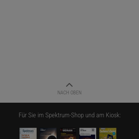
NACH OBEN
Für Sie im Spektrum-Shop und am Kiosk: