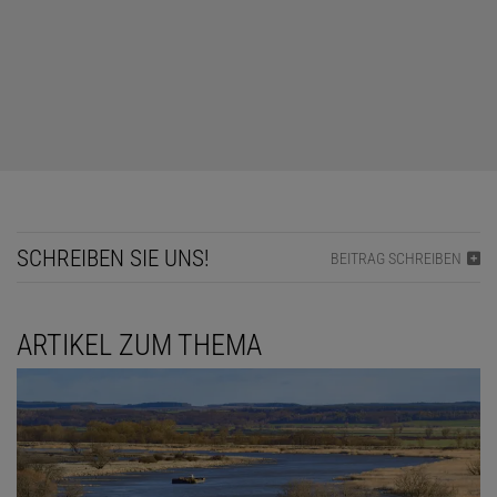
TIPP ANZEIGEN
LÖSUNG ANZEIGEN
SCHREIBEN SIE UNS!
BEITRAG SCHREIBEN
Diesen Artikel empfehlen:
ARTIKEL ZUM THEMA
Norbert Treitz
Norbert Treitz (1944–2017) war Professor für Didaktik der Physik
an der Universität Duisburg-Essen.