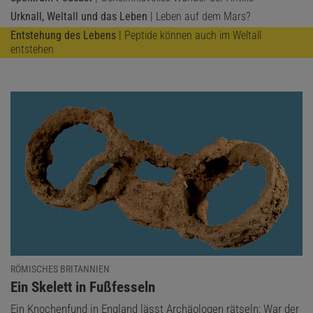
Urknall, Weltall und das Leben
| Leben auf dem Mars?
Entstehung des Lebens
| Peptide können auch im Weltall
entstehen
RÖMISCHES BRITANNIEN
:
Ein Skelett in Fußfesseln
Ein Knochenfund in England lässt Archäologen rätseln: War der