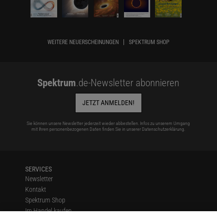
WEITERE NEUERSCHEINUNGEN
SPEKTRUM SHOP
Spektrum
.de-Newsletter abonnieren
JETZT ANMELDEN!
Sie können unsere Newsletter jederzeit wieder abbestellen. Infos zu unserem Umgang
mit Ihren personenbezogenen Daten finden Sie in unserer
Datenschutzerklärung
.
SERVICES
Newsletter
Kontakt
Spektrum Shop
Im Handel kaufen