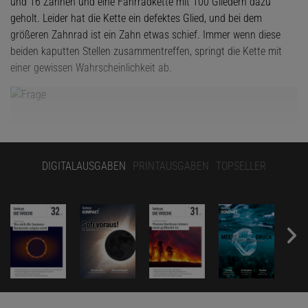
und 16 Zähnen und eine Fahrradkette mit 100 Gliedern dazu
geholt. Leider hat die Kette ein defektes Glied, und bei dem
größeren Zahnrad ist ein Zahn etwas schief. Immer wenn diese
beiden kaputten Stellen zusammentreffen, springt die Kette mit
einer gewissen Wahrscheinlichkeit ab.
DIGITALAUSGABEN
PRINTAUSGABEN
TOPSELLER
Wieviel Umläufe der Kette bzw. wieviel Umdrehungen des defekten
Zahnrades liegen zwischen einem solchen Zusammentreffen und
dem nächsten? Mit welcher Wahrscheinlichkeit ist solches
Zusammentreffen unmöglich, wenn Manni die Kette einsetzt, ohne
darauf zu achten?