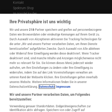
Kontakt
Spektrum Shop
Im Handel kaufen
Presse
Ihre Privatsphäre ist uns wichtig
Verträge kündigen
Wir und unsere
218
-Partner speichern und greifen auf personenbezogene
Widerruf
Daten wie Browserdaten oder eindeutige Kennungen auf Ihrem Gerät zu.
INFO
Durch Auswahl von Akzeptieren aktivieren Sie Tracking-Technologien für
Mediadaten
die unter „Wir und unsere Partner verarbeiten Daten, um Ihnen Dienste
bereitzustellen“ aufgeführten Zwecke. Durch Auswahl von Alle ablehnen
Datenschutz
oder Widerruf Ihrer Einwilligung werden diese deaktiviert. Wenn Tracker
Nutzungsbedingungen
deaktiviert sind, sind manche Inhalte und Anzeigen möglicherweise nicht
Cookie-Einstellungen
mehr so relevant für Sie. Sie können dieses Menü jederzeit wieder
Utiq verwalten
aufrufen, um Ihre Einstellungen zu ändern oder Ihre Einwilligung zu
Nutzungsbasierte Onlinewerbung
widerrufen, indem Sie auf den Link Voreinstellungen verwalten am
Alle Artikel
unteren Rand der Webseite klicken. Ihre Einstellungen gelten innerhalb
unseres Website. Weitere Informationen finden Sie in unserer
Impressum
Datenschutzerklärung.
Datenschutz
Impressum
WEITERE ANGEBOTE
Wir und unsere Partner verarbeiten Daten, um Folgendes
Angebote für Schulen
bereitzustellen:
Angebote für Institutionen
Verwendung genauer Standortdaten. Endgeräteeigenschaften zur
Sprachen lernen mit Gymglish
Identifikation aktiv abfragen. Speichern von oder Zugriff auf