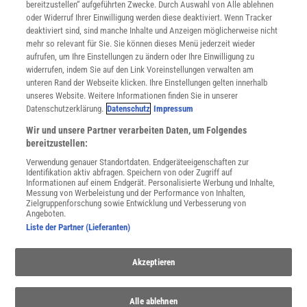
bereitzustellen“ aufgeführten Zwecke. Durch Auswahl von Alle ablehnen
Datenschutz
oder Widerruf Ihrer Einwilligung werden diese deaktiviert. Wenn Tracker
Nutzungsbedingungen
deaktiviert sind, sind manche Inhalte und Anzeigen möglicherweise nicht
Cookie-Einstellungen
mehr so relevant für Sie. Sie können dieses Menü jederzeit wieder
Utiq verwalten
aufrufen, um Ihre Einstellungen zu ändern oder Ihre Einwilligung zu
Nutzungsbasierte Onlinewerbung
widerrufen, indem Sie auf den Link Voreinstellungen verwalten am
Alle Artikel
unteren Rand der Webseite klicken. Ihre Einstellungen gelten innerhalb
unseres Website. Weitere Informationen finden Sie in unserer
Impressum
Datenschutzerklärung.
Datenschutz
Impressum
WEITERE ANGEBOTE
Wir und unsere Partner verarbeiten Daten, um Folgendes
Angebote für Schulen
bereitzustellen:
Angebote für Institutionen
Verwendung genauer Standortdaten. Endgeräteeigenschaften zur
Sprachen lernen mit Gymglish
Identifikation aktiv abfragen. Speichern von oder Zugriff auf
Lexika
Informationen auf einem Endgerät. Personalisierte Werbung und Inhalte,
Messung von Werbeleistung und der Performance von Inhalten,
Für Spektrum schreiben
Zielgruppenforschung sowie Entwicklung und Verbesserung von
Zugänglichkeitserklärung
Angeboten.
Liste der Partner (Lieferanten)
WEBSEITEN
KielSCN
Akzeptieren
Wissenschaft in die Schulen
SciLogs
Alle ablehnen