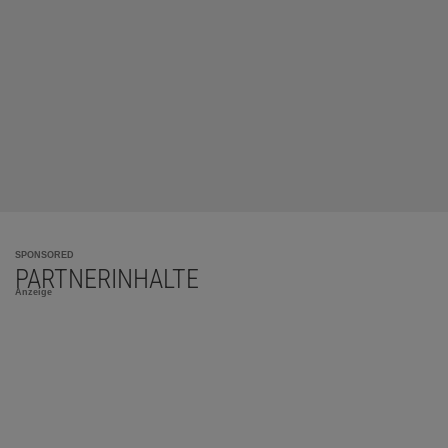
SPONSORED
PARTNERINHALTE
Anzeige