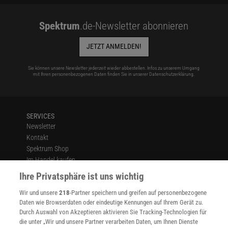
Spektrum
.de-Newsletter abonnieren
JETZT ANMELDEN!
Sie können unsere Newsletter jederzeit wieder abbestellen. Infos zu unserem Umgang
mit Ihren personenbezogenen Daten finden Sie in unserer
Datenschutzerklärung
.
SERVICES
Newsletter
Kontakt
Spektrum Shop
Im Handel kaufen
Presse
Ihre Privatsphäre ist uns wichtig
Verträge kündigen
Wir und unsere
218
-Partner speichern und greifen auf personenbezogene
Widerruf
Daten wie Browserdaten oder eindeutige Kennungen auf Ihrem Gerät zu.
INFO
Durch Auswahl von Akzeptieren aktivieren Sie Tracking-Technologien für
Mediadaten
die unter „Wir und unsere Partner verarbeiten Daten, um Ihnen Dienste