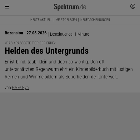
HEUTE AKTUELL
MEISTGELESEN
NEUERSCHEINUNGEN
Rezension
27.05.2026
Lesedauer ca. 1 Minute
»DAS KRASSESTE TIER DER ERDE«
:
Helden des Untergrunds
Er ist blind, taub, klein und doch so wichtig: Den oft
unterschätzten Regenwurm ehrt ein Kinderbilderbuch mit lustigen
Reimen und Wimmelbildern als Superhelden der Unterwelt.
von
Heike Byn