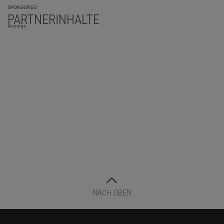
SPONSORED
PARTNERINHALTE
Anzeige
NACH OBEN