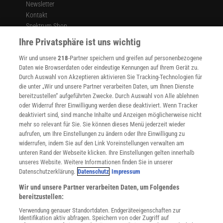
Newsletter
Kontakt
Spektrum Shop
Im Handel kaufen
Ihre Privatsphäre ist uns wichtig
Presse
Wir und unsere
218
-Partner speichern und greifen auf personenbezogene
Verträge kündigen
Daten wie Browserdaten oder eindeutige Kennungen auf Ihrem Gerät zu.
INFO
Durch Auswahl von Akzeptieren aktivieren Sie Tracking-Technologien für
Mediadaten
die unter „Wir und unsere Partner verarbeiten Daten, um Ihnen Dienste
bereitzustellen“ aufgeführten Zwecke. Durch Auswahl von Alle ablehnen
Datenschutz
oder Widerruf Ihrer Einwilligung werden diese deaktiviert. Wenn Tracker
Nutzungsbedingungen
deaktiviert sind, sind manche Inhalte und Anzeigen möglicherweise nicht
Cookie-Einstellungen
mehr so relevant für Sie. Sie können dieses Menü jederzeit wieder
Utiq verwalten
aufrufen, um Ihre Einstellungen zu ändern oder Ihre Einwilligung zu
Nutzungsbasierte Onlinewerbung
widerrufen, indem Sie auf den Link Voreinstellungen verwalten am
Alle Artikel
unteren Rand der Webseite klicken. Ihre Einstellungen gelten innerhalb
unseres Website. Weitere Informationen finden Sie in unserer
Impressum
Datenschutzerklärung.
Datenschutz
Impressum
WEITERE ANGEBOTE
Wir und unsere Partner verarbeiten Daten, um Folgendes
Angebote für Schulen
bereitzustellen:
Angebote für Institutionen
Verwendung genauer Standortdaten. Endgeräteeigenschaften zur
Sprachen lernen mit Gymglish
Identifikation aktiv abfragen. Speichern von oder Zugriff auf