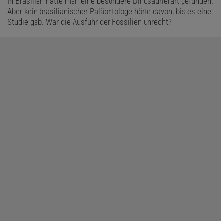
In Brasilien hatte man eine besondere Dinosaurierart gefunden.
Aber kein brasilianischer Paläontologe hörte davon, bis es eine
Studie gab. War die Ausfuhr der Fossilien unrecht?