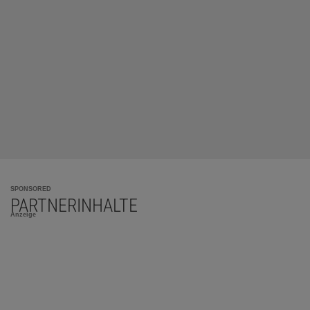
SPONSORED
PARTNERINHALTE
Anzeige