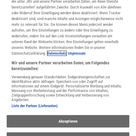
Mediadaten
die unter „Wir und unsere Partner verarbeiten Daten, um Ihnen Dienste
bereitzustellen“ aufgeführten Zwecke. Durch Auswahl von Alle ablehnen
Datenschutz
oder Widerruf Ihrer Einwilligung werden diese deaktiviert. Wenn Tracker
Nutzungsbedingungen
deaktiviert sind, sind manche Inhalte und Anzeigen möglicherweise nicht
Cookie-Einstellungen
mehr so relevant für Sie. Sie können dieses Menü jederzeit wieder
Utiq verwalten
aufrufen, um Ihre Einstellungen zu ändern oder Ihre Einwilligung zu
Nutzungsbasierte Onlinewerbung
widerrufen, indem Sie auf den Link Voreinstellungen verwalten am
Alle Artikel
unteren Rand der Webseite klicken. Ihre Einstellungen gelten innerhalb
unseres Website. Weitere Informationen finden Sie in unserer
Impressum
Datenschutzerklärung.
Datenschutz
Impressum
WEITERE ANGEBOTE
Wir und unsere Partner verarbeiten Daten, um Folgendes
Angebote für Schulen
bereitzustellen:
Angebote für Institutionen
Verwendung genauer Standortdaten. Endgeräteeigenschaften zur
Sprachen lernen mit Gymglish
Identifikation aktiv abfragen. Speichern von oder Zugriff auf
Lexika
Informationen auf einem Endgerät. Personalisierte Werbung und Inhalte,
Messung von Werbeleistung und der Performance von Inhalten,
Für Spektrum schreiben
Zielgruppenforschung sowie Entwicklung und Verbesserung von
Zugänglichkeitserklärung
Angeboten.
Liste der Partner (Lieferanten)
WEBSEITEN
KielSCN
Akzeptieren
Wissenschaft in die Schulen
SciLogs