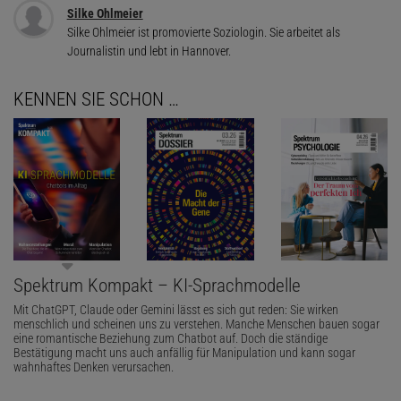
Silke Ohlmeier
Silke Ohlmeier ist promovierte Soziologin. Sie arbeitet als
Journalistin und lebt in Hannover.
KENNEN SIE SCHON …
Spektrum Kompakt – KI-Sprachmodelle
Mit ChatGPT, Claude oder Gemini lässt es sich gut reden: Sie wirken
menschlich und scheinen uns zu verstehen. Manche Menschen bauen sogar
eine romantische Beziehung zum Chatbot auf. Doch die ständige
Bestätigung macht uns auch anfällig für Manipulation und kann sogar
wahnhaftes Denken verursachen.