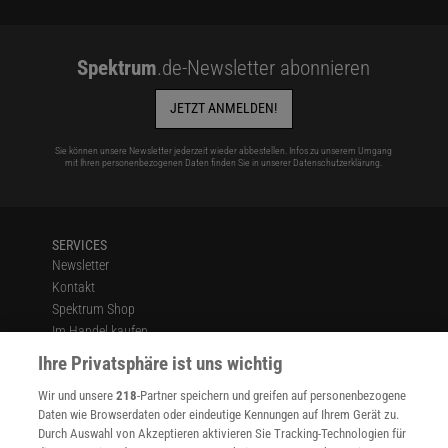
Spektrum
.de-Newsletter abonnieren
JETZT ANMELDEN!
Sie können unsere Newsletter jederzeit wieder abbestellen. Infos zu unserem Umgang
mit Ihren personenbezogenen Daten finden Sie in unserer
Datenschutzerklärung
.
SERVICES
Newsletter
Kontakt
Spektrum Shop
Im Handel kaufen
Presse
Ihre Privatsphäre ist uns wichtig
Verträge kündigen
Wir und unsere
218
-Partner speichern und greifen auf personenbezogene
Widerruf
Daten wie Browserdaten oder eindeutige Kennungen auf Ihrem Gerät zu.
INFO
Durch Auswahl von Akzeptieren aktivieren Sie Tracking-Technologien für