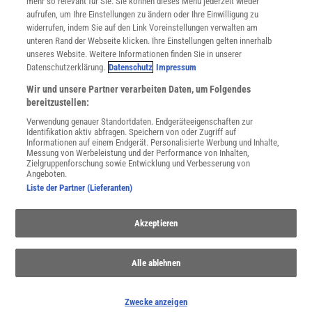
mehr so relevant für Sie. Sie können dieses Menü jederzeit wieder
Utiq verwalten
aufrufen, um Ihre Einstellungen zu ändern oder Ihre Einwilligung zu
Nutzungsbasierte Onlinewerbung
widerrufen, indem Sie auf den Link Voreinstellungen verwalten am
Alle Artikel
unteren Rand der Webseite klicken. Ihre Einstellungen gelten innerhalb
unseres Website. Weitere Informationen finden Sie in unserer
Impressum
Datenschutzerklärung.
Datenschutz
Impressum
WEITERE ANGEBOTE
Wir und unsere Partner verarbeiten Daten, um Folgendes
Angebote für Schulen
bereitzustellen:
Angebote für Institutionen
Verwendung genauer Standortdaten. Endgeräteeigenschaften zur
Sprachen lernen mit Gymglish
Identifikation aktiv abfragen. Speichern von oder Zugriff auf
Lexika
Informationen auf einem Endgerät. Personalisierte Werbung und Inhalte,
Messung von Werbeleistung und der Performance von Inhalten,
Für Spektrum schreiben
Zielgruppenforschung sowie Entwicklung und Verbesserung von
Zugänglichkeitserklärung
Angeboten.
Liste der Partner (Lieferanten)
WEBSEITEN
KielSCN
Wissenschaft in die Schulen
Akzeptieren
SciLogs
Alle ablehnen
Uns finden Sie auch hier:
Zwecke anzeigen