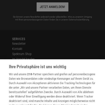
JETZT ANMELDEN!
Sie können unsere Newsletter jederzeit wieder abbestellen. Infos zu unserem Umgang
mit Ihren personenbezogenen Daten finden Sie in unserer
Datenschutzerklärung
.
SERVICES
Newsletter
Kontakt
Spektrum Shop
Im Handel kaufen
Presse
Ihre Privatsphäre ist uns wichtig
Verträge kündigen
Wir und unsere
218
-Partner speichern und greifen auf personenbezogene
Widerruf
Daten wie Browserdaten oder eindeutige Kennungen auf Ihrem Gerät zu.
INFO
Durch Auswahl von Akzeptieren aktivieren Sie Tracking-Technologien für
Mediadaten
die unter „Wir und unsere Partner verarbeiten Daten, um Ihnen Dienste
bereitzustellen“ aufgeführten Zwecke. Durch Auswahl von Alle ablehnen
Datenschutz
oder Widerruf Ihrer Einwilligung werden diese deaktiviert. Wenn Tracker
Nutzungsbedingungen
deaktiviert sind, sind manche Inhalte und Anzeigen möglicherweise nicht
Cookie-Einstellungen