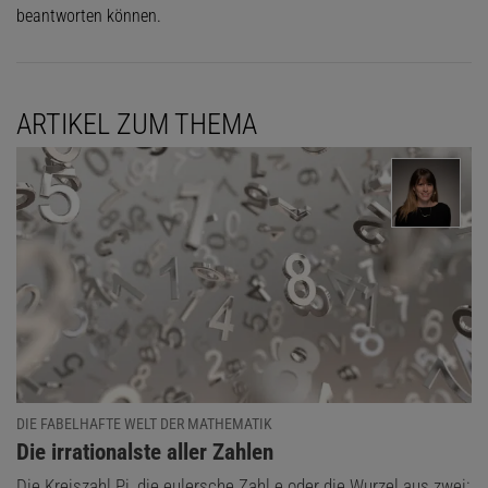
beantworten können.
ARTIKEL ZUM THEMA
DIE FABELHAFTE WELT DER MATHEMATIK
:
Die irrationalste aller Zahlen
Die Kreiszahl Pi, die eulersche Zahl e oder die Wurzel aus zwei: