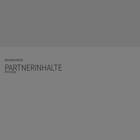
SPONSORED
PARTNERINHALTE
Anzeige