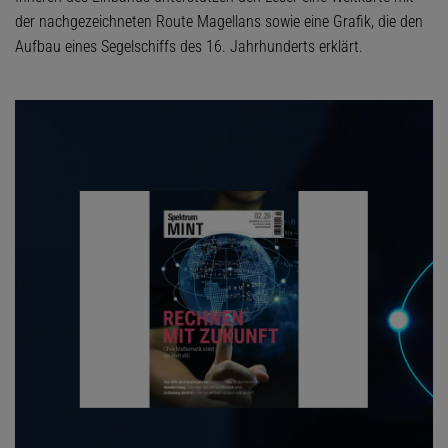
der nachgezeichneten Route Magellans sowie eine Grafik, die den
Aufbau eines Segelschiffs des 16. Jahrhunderts erklärt.