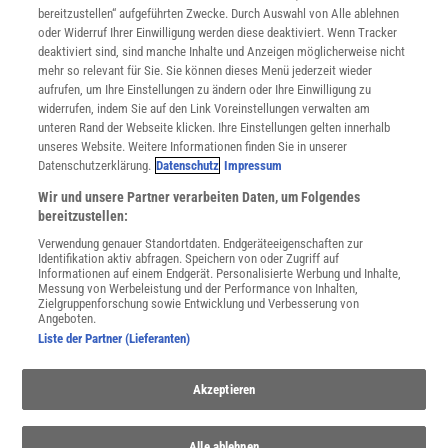
bereitzustellen“ aufgeführten Zwecke. Durch Auswahl von Alle ablehnen
Datenschutz
oder Widerruf Ihrer Einwilligung werden diese deaktiviert. Wenn Tracker
Nutzungsbedingungen
deaktiviert sind, sind manche Inhalte und Anzeigen möglicherweise nicht
Cookie-Einstellungen
mehr so relevant für Sie. Sie können dieses Menü jederzeit wieder
Utiq verwalten
aufrufen, um Ihre Einstellungen zu ändern oder Ihre Einwilligung zu
Nutzungsbasierte Onlinewerbung
widerrufen, indem Sie auf den Link Voreinstellungen verwalten am
Alle Artikel
unteren Rand der Webseite klicken. Ihre Einstellungen gelten innerhalb
unseres Website. Weitere Informationen finden Sie in unserer
Impressum
Datenschutzerklärung.
Datenschutz
Impressum
WEITERE ANGEBOTE
Wir und unsere Partner verarbeiten Daten, um Folgendes
Angebote für Schulen
bereitzustellen:
Angebote für Institutionen
Verwendung genauer Standortdaten. Endgeräteeigenschaften zur
Sprachen lernen mit Gymglish
Identifikation aktiv abfragen. Speichern von oder Zugriff auf
Lexika
Informationen auf einem Endgerät. Personalisierte Werbung und Inhalte,
Messung von Werbeleistung und der Performance von Inhalten,
Für Spektrum schreiben
Zielgruppenforschung sowie Entwicklung und Verbesserung von
Zugänglichkeitserklärung
Angeboten.
Liste der Partner (Lieferanten)
WEBSEITEN
KielSCN
Wissenschaft in die Schulen
Akzeptieren
SciLogs
Alle ablehnen