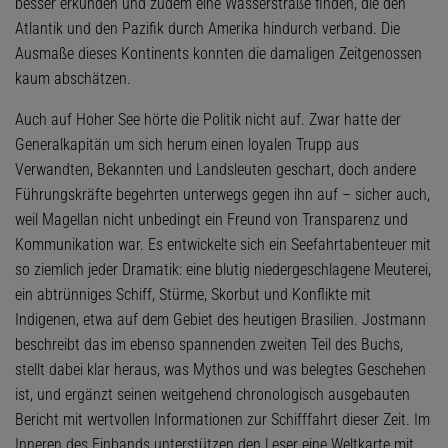
besser erkunden und zudem eine Wasserstraße finden, die den
Atlantik und den Pazifik durch Amerika hindurch verband. Die
Ausmaße dieses Kontinents konnten die damaligen Zeitgenossen
kaum abschätzen.
Auch auf Hoher See hörte die Politik nicht auf. Zwar hatte der
Generalkapitän um sich herum einen loyalen Trupp aus
Verwandten, Bekannten und Landsleuten geschart, doch andere
Führungskräfte begehrten unterwegs gegen ihn auf – sicher auch,
weil Magellan nicht unbedingt ein Freund von Transparenz und
Kommunikation war. Es entwickelte sich ein Seefahrtabenteuer mit
so ziemlich jeder Dramatik: eine blutig niedergeschlagene Meuterei,
ein abtrünniges Schiff, Stürme, Skorbut und Konflikte mit
Indigenen, etwa auf dem Gebiet des heutigen Brasilien. Jostmann
beschreibt das im ebenso spannenden zweiten Teil des Buchs,
stellt dabei klar heraus, was Mythos und was belegtes Geschehen
ist, und ergänzt seinen weitgehend chronologisch ausgebauten
Bericht mit wertvollen Informationen zur Schifffahrt dieser Zeit. Im
Inneren des Einbands unterstützen den Leser eine Weltkarte mit