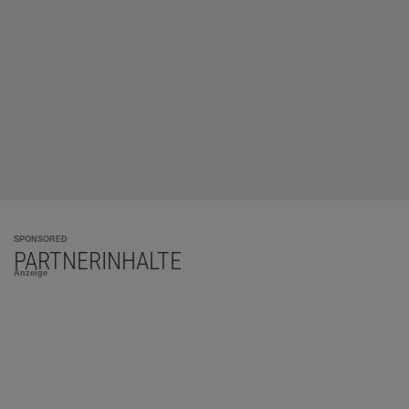
SPONSORED
PARTNERINHALTE
Anzeige