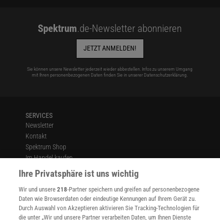
Spektrum
.de-Newsletter abonnieren
JETZT ANMELDEN!
Sie können unsere Newsletter jederzeit wieder abbestellen. Infos zu unserem Umgang
mit Ihren personenbezogenen Daten finden Sie in unserer
Datenschutzerklärung
.
SERVICES
Newsletter
Kontakt
Spektrum Shop
Im Handel kaufen
Presse
Ihre Privatsphäre ist uns wichtig
Verträge kündigen
Wir und unsere
218
-Partner speichern und greifen auf personenbezogene
Widerruf
Daten wie Browserdaten oder eindeutige Kennungen auf Ihrem Gerät zu.
INFO
Durch Auswahl von Akzeptieren aktivieren Sie Tracking-Technologien für
Mediadaten
die unter „Wir und unsere Partner verarbeiten Daten, um Ihnen Dienste