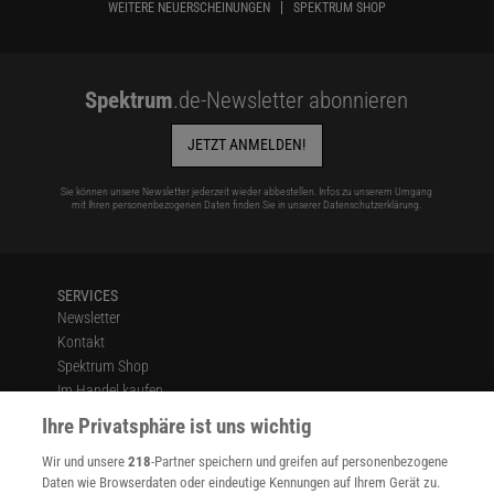
WEITERE NEUERSCHEINUNGEN
SPEKTRUM SHOP
Spektrum
.de-Newsletter abonnieren
JETZT ANMELDEN!
Sie können unsere Newsletter jederzeit wieder abbestellen. Infos zu unserem Umgang
mit Ihren personenbezogenen Daten finden Sie in unserer
Datenschutzerklärung
.
SERVICES
Newsletter
Kontakt
Spektrum Shop
Im Handel kaufen
Presse
Ihre Privatsphäre ist uns wichtig
Verträge kündigen
Wir und unsere
218
-Partner speichern und greifen auf personenbezogene
Widerruf
Daten wie Browserdaten oder eindeutige Kennungen auf Ihrem Gerät zu.