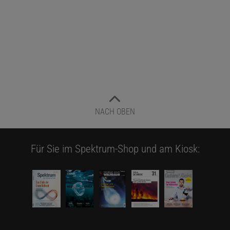
NACH OBEN
Für Sie im Spektrum-Shop und am Kiosk: