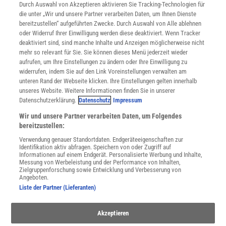
INFO
Durch Auswahl von Akzeptieren aktivieren Sie Tracking-Technologien für
Mediadaten
die unter „Wir und unsere Partner verarbeiten Daten, um Ihnen Dienste
bereitzustellen“ aufgeführten Zwecke. Durch Auswahl von Alle ablehnen
Datenschutz
oder Widerruf Ihrer Einwilligung werden diese deaktiviert. Wenn Tracker
Nutzungsbedingungen
deaktiviert sind, sind manche Inhalte und Anzeigen möglicherweise nicht
Cookie-Einstellungen
mehr so relevant für Sie. Sie können dieses Menü jederzeit wieder
Utiq verwalten
aufrufen, um Ihre Einstellungen zu ändern oder Ihre Einwilligung zu
Nutzungsbasierte Onlinewerbung
widerrufen, indem Sie auf den Link Voreinstellungen verwalten am
Alle Artikel
unteren Rand der Webseite klicken. Ihre Einstellungen gelten innerhalb
unseres Website. Weitere Informationen finden Sie in unserer
Impressum
Datenschutzerklärung.
Datenschutz
Impressum
WEITERE ANGEBOTE
Wir und unsere Partner verarbeiten Daten, um Folgendes
Angebote für Schulen
bereitzustellen:
Angebote für Institutionen
Verwendung genauer Standortdaten. Endgeräteeigenschaften zur
Sprachen lernen mit Gymglish
Identifikation aktiv abfragen. Speichern von oder Zugriff auf
Lexika
Informationen auf einem Endgerät. Personalisierte Werbung und Inhalte,
Messung von Werbeleistung und der Performance von Inhalten,
Für Spektrum schreiben
Zielgruppenforschung sowie Entwicklung und Verbesserung von
Zugänglichkeitserklärung
Angeboten.
Liste der Partner (Lieferanten)
WEBSEITEN
KielSCN
Akzeptieren
Wissenschaft in die Schulen
SciLogs