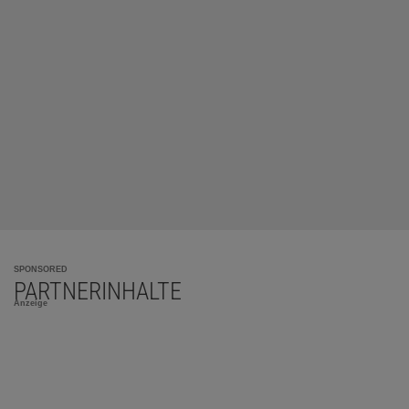
SPONSORED
PARTNERINHALTE
Anzeige