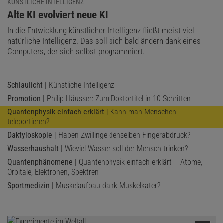
KÜNSTLICHE INTELLIGENZ
:
Alte KI evolviert neue KI
In die Entwicklung künstlicher Intelligenz fließt meist viel
natürliche Intelligenz. Das soll sich bald ändern dank eines
Computers, der sich selbst programmiert.
Schlaulicht
| Künstliche Intelligenz
Promotion
| Philip Häusser: Zum Doktortitel in 10 Schritten
Quantenphysik einfach erklärt
| Kann man Menschen
teleportieren?
Daktyloskopie
| Haben Zwillinge denselben Fingerabdruck?
Wasserhaushalt
| Wieviel Wasser soll der Mensch trinken?
Quantenphänomene
| Quantenphysik einfach erklärt – Atome,
Orbitale, Elektronen, Spektren
Sportmedizin
| Muskelaufbau dank Muskelkater?