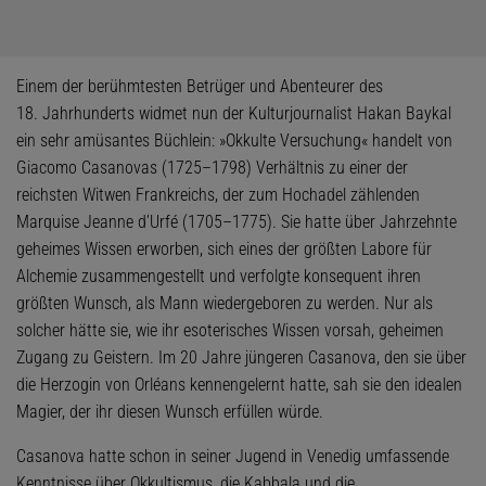
Einem der berühmtesten Betrüger und Abenteurer des
18. Jahrhunderts widmet nun der Kulturjournalist Hakan Baykal
ein sehr amüsantes Büchlein: »Okkulte Versuchung« handelt von
Giacomo Casanovas (1725–1798) Verhältnis zu einer der
reichsten Witwen Frankreichs, der zum Hochadel zählenden
Marquise Jeanne d’Urfé (1705–1775). Sie hatte über Jahrzehnte
geheimes Wissen erworben, sich eines der größten Labore für
Alchemie zusammengestellt und verfolgte konsequent ihren
größten Wunsch, als Mann wiedergeboren zu werden. Nur als
solcher hätte sie, wie ihr esoterisches Wissen vorsah, geheimen
Zugang zu Geistern. Im 20 Jahre jüngeren Casanova, den sie über
die Herzogin von Orléans kennengelernt hatte, sah sie den idealen
Magier, der ihr diesen Wunsch erfüllen würde.
Casanova hatte schon in seiner Jugend in Venedig umfassende
Kenntnisse über Okkultismus, die Kabbala und die