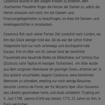
Casanova wusste in den adligen Kreisen zu brillieren, dem
charmanten Plauderer flogen die Herzen der Damen zu, selbst die
Herren scheuten sich nicht, ihn mit Geheim- und
Finanzangelegenheiten zu beauftragen, so etwa mit Devisen- und
Anleihegeschäften in Amsterdam.
Casanova floh nach seiner Pariser Zeit zunächst nach London, wo
ihm das Glück weniger hold war. Ab da war der schon früher
Vielgereiste fast nur noch unterwegs und durchquerte halb
Europa. Erst im Alter von 60 Jahren fand der berühmte
Frauenheld eine dauernde Bleibe als Bibliothekar auf Schloss Dux
(Duchcov, nahe Teplice im heutigen Tschechien). »Im Alter wurde
aus dem sorglosen Abenteurer ein grantiger Greis«, erfahren wir. In
Dux äußerst unzufrieden, begann Casanova, seine berühmten
Memoiren zu schreiben, empfing nur noch wenige Besucher,
darunter Lorenzo da Ponte, der für Mozarts Oper »Don Giovanni«
das Libretto geschrieben hatte, und starb schließlich 73-jährig am
4. Juni 1798. Jeanne d’Urfé war bereits 1775, 23 Jahre vor ihm, in
Paris verstorben.