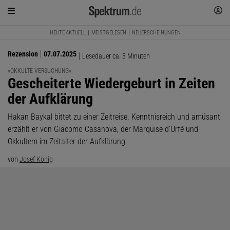
HEUTE AKTUELL
MEISTGELESEN
NEUERSCHEINUNGEN
Rezension
07.07.2025
Lesedauer ca. 3 Minuten
»OKKULTE VERSUCHUNG«
:
Gescheiterte Wiedergeburt in Zeiten
der Aufklärung
Hakan Baykal bittet zu einer Zeitreise. Kenntnisreich und amüsant
erzählt er von Giacomo Casanova, der Marquise d’Urfé und
Okkultem im Zeitalter der Aufklärung.
von
Josef König