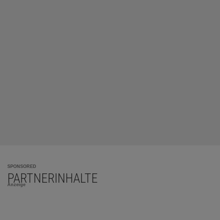
SPONSORED
PARTNERINHALTE
Anzeige