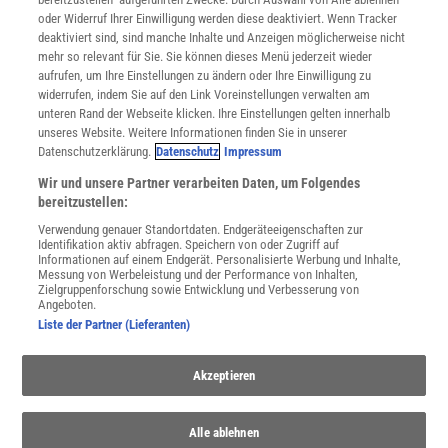
Datenschutz
oder Widerruf Ihrer Einwilligung werden diese deaktiviert. Wenn Tracker
Nutzungsbedingungen
deaktiviert sind, sind manche Inhalte und Anzeigen möglicherweise nicht
Cookie-Einstellungen
mehr so relevant für Sie. Sie können dieses Menü jederzeit wieder
Utiq verwalten
aufrufen, um Ihre Einstellungen zu ändern oder Ihre Einwilligung zu
Nutzungsbasierte Onlinewerbung
widerrufen, indem Sie auf den Link Voreinstellungen verwalten am
Alle Artikel
unteren Rand der Webseite klicken. Ihre Einstellungen gelten innerhalb
unseres Website. Weitere Informationen finden Sie in unserer
Impressum
Datenschutzerklärung.
Datenschutz
Impressum
WEITERE ANGEBOTE
Wir und unsere Partner verarbeiten Daten, um Folgendes
Angebote für Schulen
bereitzustellen:
Angebote für Institutionen
Verwendung genauer Standortdaten. Endgeräteeigenschaften zur
Sprachen lernen mit Gymglish
Identifikation aktiv abfragen. Speichern von oder Zugriff auf
Lexika
Informationen auf einem Endgerät. Personalisierte Werbung und Inhalte,
Messung von Werbeleistung und der Performance von Inhalten,
Für Spektrum schreiben
Zielgruppenforschung sowie Entwicklung und Verbesserung von
Zugänglichkeitserklärung
Angeboten.
Liste der Partner (Lieferanten)
WEBSEITEN
KielSCN
Akzeptieren
Wissenschaft in die Schulen
SciLogs
Alle ablehnen