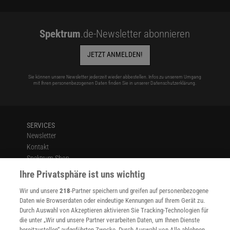
Spektrum
.de-Newsletter abonnieren
JETZT ANMELDEN!
Sie können unsere Newsletter jederzeit wieder abbestellen. Infos zu unserem Umgang
mit Ihren personenbezogenen Daten finden Sie in unserer
Datenschutzerklärung
.
SERVICES
Newsletter
Kontakt
Spektrum Shop
Im Handel kaufen
Ihre Privatsphäre ist uns wichtig
Presse
Wir und unsere
218
-Partner speichern und greifen auf personenbezogene
Verträge kündigen
Daten wie Browserdaten oder eindeutige Kennungen auf Ihrem Gerät zu.
INFO
Durch Auswahl von Akzeptieren aktivieren Sie Tracking-Technologien für
Mediadaten
die unter „Wir und unsere Partner verarbeiten Daten, um Ihnen Dienste
bereitzustellen“ aufgeführten Zwecke. Durch Auswahl von Alle ablehnen