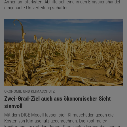
Armen am stärksten. Abhilfe soll eine in den Emissionshandel
eingebaute Umverteilung schaffen.
ÖKONOMIE UND KLIMASCHUTZ
:
Zwei-Grad-Ziel auch aus ökonomischer Sicht
sinnvoll
Mit dem DICE-Modell lassen sich Klimaschäden gegen die
Kosten von Klimaschutz gegenrechnen. Die »optimale«
Erwärmung sei mit den Pariser Klimazielen kompatibel, sagen