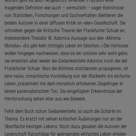
Worum geht es also? Angesichts fehlender Präzision einer
tragenden Definition wie auch – vermutlich – vager Kenntnisse
von Statistiken, Forschungen und Sachverhalten dilettieren die
beiden Autoren in einer diffusen Kritik an »der« Gesellschaft. Sie
schreiben gegen die Kritische Theorie der Frankfurter Schule an,
insbesondere Theodor W. Adornos Aussage aus den »Minima
Moralia«: »Es gibt kein richtiges Leben im falschen.« Die Verfasser
wollen hingegen nachweisen, dass es ein solches sehr wohl gebe;
sie erreichen aber weder die Gedankentiefe Adornos noch die der
Frankfurter Schule. Was die Böhmes stattdessen propagieren, ist
eine naive, romantische Vorstellung von der Rückkehr ins einfache
Leben, präsentiert mit dem moralisch erhobenen Zeigefinger in
einem paternalistischen Ton. Die eingefügten Erkenntnisse der
Hirnforschung sehen eher aus wie Beiwerk.
Fehlt dem Buch schon Gedankentiefe, so auch die Schärfe im
Thema. Es kratzt mit seinen kritischen Äußerungen nur an der
Oberfläche heutigen Lebens. Noch dazu glauben die Autoren der
Leserschaft Ratschläge für gelingendes einfaches Leben erteilen