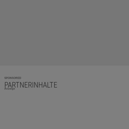
SPONSORED
PARTNERINHALTE
Anzeige