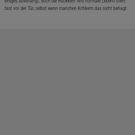
einiges abverlangt, doch die Rückkehr »ins normale Leben« steht
fast vor der Tür, selbst wenn manchen Kritikern das nicht behagt.