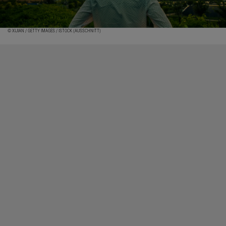
© XIJIAN / GETTY IMAGES / ISTOCK (AUSSCHNITT)