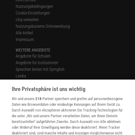
Nutzungsbedingungen
Cookie-Einstellungen
Utiq verwalten
Nutzungsbasierte Onlinewerbung
Alle Artikel
Impressum
WEITERE ANGEBOTE
Angebote für Schulen
Angebote für Institutionen
Sprachen lernen mit Gymglish
Lexika
Für Spektrum schreiben
Ihre Privatsphäre ist uns wichtig
Zugänglichkeitserklärung
Wir und unsere
218
-Partner speichern und greifen auf personenbezogene
WEBSEITEN
Daten wie Browserdaten oder eindeutige Kennungen auf Ihrem Gerät zu.
KielSCN
Durch Auswahl von Akzeptieren aktivieren Sie Tracking-Technologien für
Wissenschaft in die Schulen
die unter „Wir und unsere Partner verarbeiten Daten, um Ihnen Dienste
SciLogs
bereitzustellen“ aufgeführten Zwecke. Durch Auswahl von Alle ablehnen
oder Widerruf Ihrer Einwilligung werden diese deaktiviert. Wenn Tracker
deaktiviert sind, sind manche Inhalte und Anzeigen möglicherweise nicht