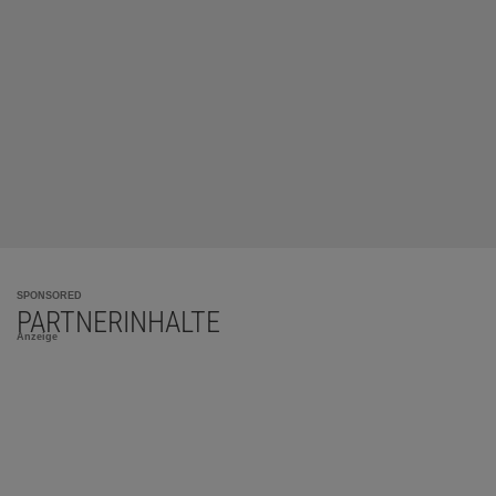
SPONSORED
PARTNERINHALTE
Anzeige