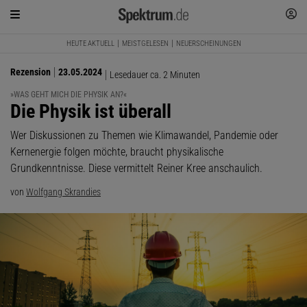
HEUTE AKTUELL
MEISTGELESEN
NEUERSCHEINUNGEN
Rezension
23.05.2024
Lesedauer ca. 2 Minuten
»WAS GEHT MICH DIE PHYSIK AN?«
:
Die Physik ist überall
Wer Diskussionen zu Themen wie Klimawandel, Pandemie oder
Kernenergie folgen möchte, braucht physikalische
Grundkenntnisse. Diese vermittelt Reiner Kree anschaulich.
von
Wolfgang Skrandies