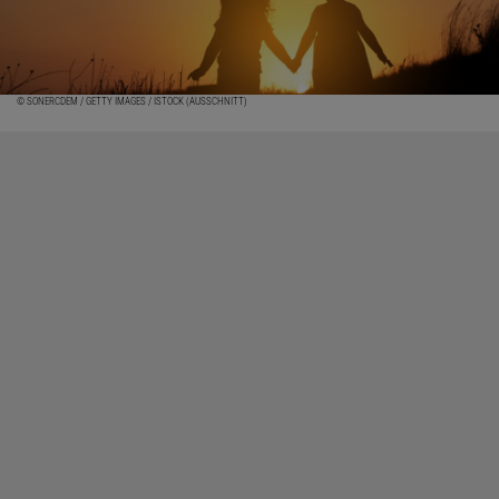
© SONERCDEM / GETTY IMAGES / ISTOCK (AUSSCHNITT)