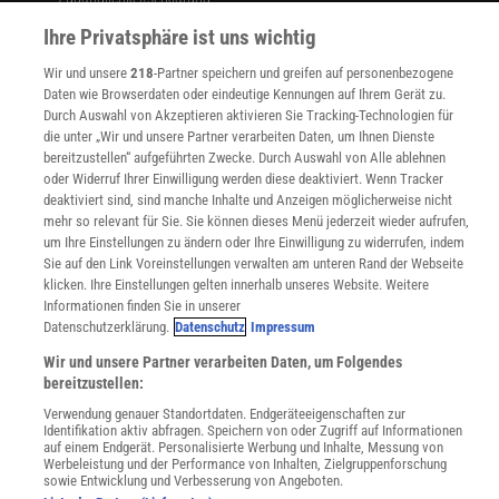
Ihre Privatsphäre ist uns wichtig
WEBSEITEN
KielSCN
Wir und unsere
218
-Partner speichern und greifen auf personenbezogene
Wissenschaft in die Schulen
Daten wie Browserdaten oder eindeutige Kennungen auf Ihrem Gerät zu.
SciLogs
Durch Auswahl von Akzeptieren aktivieren Sie Tracking-Technologien für
die unter „Wir und unsere Partner verarbeiten Daten, um Ihnen Dienste
bereitzustellen“ aufgeführten Zwecke. Durch Auswahl von Alle ablehnen
oder Widerruf Ihrer Einwilligung werden diese deaktiviert. Wenn Tracker
Uns finden Sie auch hier:
deaktiviert sind, sind manche Inhalte und Anzeigen möglicherweise nicht
mehr so relevant für Sie. Sie können dieses Menü jederzeit wieder aufrufen,
um Ihre Einstellungen zu ändern oder Ihre Einwilligung zu widerrufen, indem
Sie auf den Link Voreinstellungen verwalten am unteren Rand der Webseite
klicken. Ihre Einstellungen gelten innerhalb unseres Website. Weitere
Informationen finden Sie in unserer
Datenschutzerklärung.
Datenschutz
Impressum
Wir und unsere Partner verarbeiten Daten, um Folgendes
bereitzustellen:
Verwendung genauer Standortdaten. Endgeräteeigenschaften zur
Identifikation aktiv abfragen. Speichern von oder Zugriff auf Informationen
auf einem Endgerät. Personalisierte Werbung und Inhalte, Messung von
Werbeleistung und der Performance von Inhalten, Zielgruppenforschung
sowie Entwicklung und Verbesserung von Angeboten.