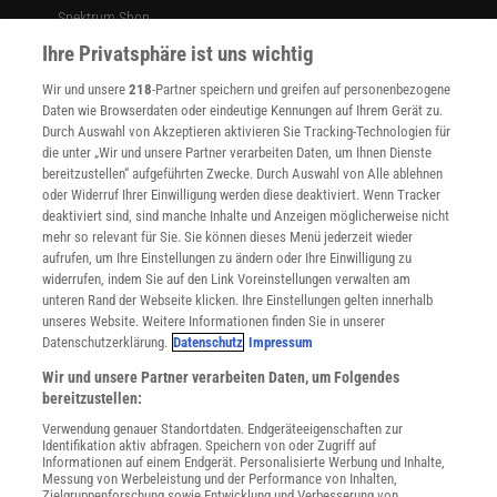
Spektrum Shop
Im Handel kaufen
Ihre Privatsphäre ist uns wichtig
Presse
Wir und unsere
218
-Partner speichern und greifen auf personenbezogene
Verträge kündigen
Daten wie Browserdaten oder eindeutige Kennungen auf Ihrem Gerät zu.
INFO
Durch Auswahl von Akzeptieren aktivieren Sie Tracking-Technologien für
Mediadaten
die unter „Wir und unsere Partner verarbeiten Daten, um Ihnen Dienste
bereitzustellen“ aufgeführten Zwecke. Durch Auswahl von Alle ablehnen
Datenschutz
oder Widerruf Ihrer Einwilligung werden diese deaktiviert. Wenn Tracker
Nutzungsbedingungen
deaktiviert sind, sind manche Inhalte und Anzeigen möglicherweise nicht
Cookie-Einstellungen
mehr so relevant für Sie. Sie können dieses Menü jederzeit wieder
Utiq verwalten
aufrufen, um Ihre Einstellungen zu ändern oder Ihre Einwilligung zu
Nutzungsbasierte Onlinewerbung
widerrufen, indem Sie auf den Link Voreinstellungen verwalten am
Alle Artikel
unteren Rand der Webseite klicken. Ihre Einstellungen gelten innerhalb
unseres Website. Weitere Informationen finden Sie in unserer
Impressum
Datenschutzerklärung.
Datenschutz
Impressum
WEITERE ANGEBOTE
Wir und unsere Partner verarbeiten Daten, um Folgendes
Angebote für Schulen
bereitzustellen:
Angebote für Institutionen
Verwendung genauer Standortdaten. Endgeräteeigenschaften zur
Sprachen lernen mit Gymglish
Identifikation aktiv abfragen. Speichern von oder Zugriff auf
Lexika
Informationen auf einem Endgerät. Personalisierte Werbung und Inhalte,
Messung von Werbeleistung und der Performance von Inhalten,
Für Spektrum schreiben
Zielgruppenforschung sowie Entwicklung und Verbesserung von