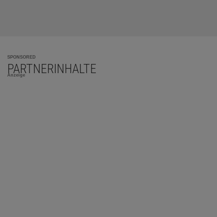
SPONSORED
PARTNERINHALTE
Anzeige