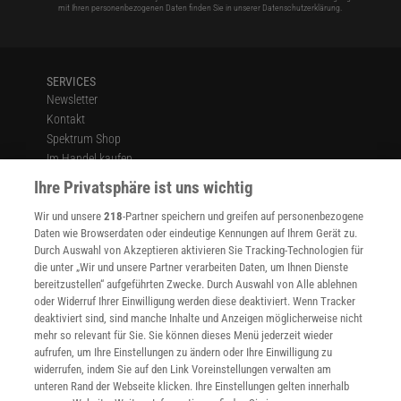
mit Ihren personenbezogenen Daten finden Sie in unserer
Datenschutzerklärung
.
SERVICES
Newsletter
Kontakt
Spektrum Shop
Im Handel kaufen
Presse
Ihre Privatsphäre ist uns wichtig
Verträge kündigen
Wir und unsere
218
-Partner speichern und greifen auf personenbezogene
Widerruf
Daten wie Browserdaten oder eindeutige Kennungen auf Ihrem Gerät zu.
INFO
Durch Auswahl von Akzeptieren aktivieren Sie Tracking-Technologien für
Mediadaten
die unter „Wir und unsere Partner verarbeiten Daten, um Ihnen Dienste
bereitzustellen“ aufgeführten Zwecke. Durch Auswahl von Alle ablehnen
Datenschutz
oder Widerruf Ihrer Einwilligung werden diese deaktiviert. Wenn Tracker
Nutzungsbedingungen
deaktiviert sind, sind manche Inhalte und Anzeigen möglicherweise nicht
Cookie-Einstellungen
mehr so relevant für Sie. Sie können dieses Menü jederzeit wieder
Utiq verwalten
aufrufen, um Ihre Einstellungen zu ändern oder Ihre Einwilligung zu
Nutzungsbasierte Onlinewerbung
widerrufen, indem Sie auf den Link Voreinstellungen verwalten am
Alle Artikel
unteren Rand der Webseite klicken. Ihre Einstellungen gelten innerhalb