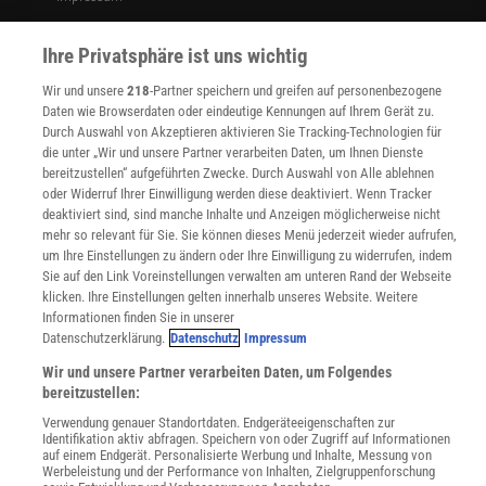
WEITERE ANGEBOTE
Ihre Privatsphäre ist uns wichtig
Angebote für Schulen
Angebote für Institutionen
Wir und unsere
218
-Partner speichern und greifen auf personenbezogene
Sprachen lernen mit Gymglish
Daten wie Browserdaten oder eindeutige Kennungen auf Ihrem Gerät zu.
Lexika
Durch Auswahl von Akzeptieren aktivieren Sie Tracking-Technologien für
Für Spektrum schreiben
die unter „Wir und unsere Partner verarbeiten Daten, um Ihnen Dienste
bereitzustellen“ aufgeführten Zwecke. Durch Auswahl von Alle ablehnen
Zugänglichkeitserklärung
oder Widerruf Ihrer Einwilligung werden diese deaktiviert. Wenn Tracker
WEBSEITEN
deaktiviert sind, sind manche Inhalte und Anzeigen möglicherweise nicht
KielSCN
mehr so relevant für Sie. Sie können dieses Menü jederzeit wieder aufrufen,
um Ihre Einstellungen zu ändern oder Ihre Einwilligung zu widerrufen, indem
Wissenschaft in die Schulen
Sie auf den Link Voreinstellungen verwalten am unteren Rand der Webseite
SciLogs
klicken. Ihre Einstellungen gelten innerhalb unseres Website. Weitere
Informationen finden Sie in unserer
Datenschutzerklärung.
Datenschutz
Impressum
Uns finden Sie auch hier:
Wir und unsere Partner verarbeiten Daten, um Folgendes
bereitzustellen:
Verwendung genauer Standortdaten. Endgeräteeigenschaften zur
Identifikation aktiv abfragen. Speichern von oder Zugriff auf Informationen
auf einem Endgerät. Personalisierte Werbung und Inhalte, Messung von
Werbeleistung und der Performance von Inhalten, Zielgruppenforschung