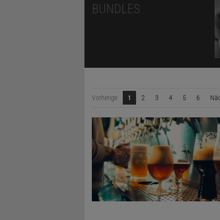
BUNDLES
Vorherige
1
2
3
4
5
6
Näc