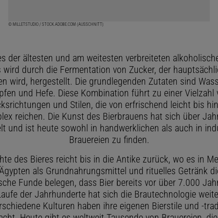
© MILLETSTUDIO / STOCK.ADOBE.COM (AUSSCHNITT)
nes der ältesten und am weitesten verbreiteten alkoholisc
s wird durch die Fermentation von Zucker, der hauptsächl
 wird, hergestellt. Die grundlegenden Zutaten sind Wass
fen und Hefe. Diese Kombination führt zu einer Vielzahl
richtungen und Stilen, die von erfrischend leicht bis hin
ex reichen. Die Kunst des Bierbrauens hat sich über Ja
lt und ist heute sowohl in handwerklichen als auch in indu
Brauereien zu finden.
hte des Bieres reicht bis in die Antike zurück, wo es in 
Ägypten als Grundnahrungsmittel und rituelles Getränk di
sche Funde belegen, dass Bier bereits vor über 7.000 Jah
aufe der Jahrhunderte hat sich die Brautechnologie weite
rschiedene Kulturen haben ihre eigenen Bierstile und -trad
cht. Heute gibt es weltweit Tausende von Brauereien, die