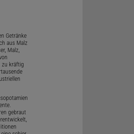
hen Getränke
ich aus Malz
er, Malz,
 von
 zu kräftig
hrtausende
striellen
Mesopotamien
ente.
ren gebraut
rentwickelt,
itionen
 eine schier