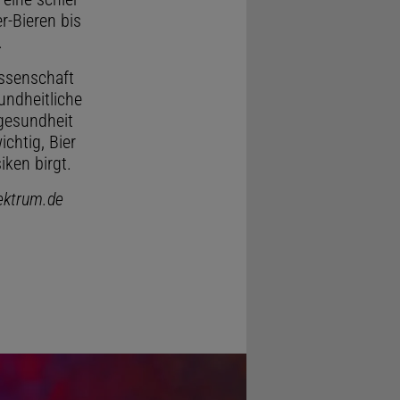
r-Bieren bis
.
issenschaft
undheitliche
ngesundheit
ichtig, Bier
ken birgt.
pektrum.de