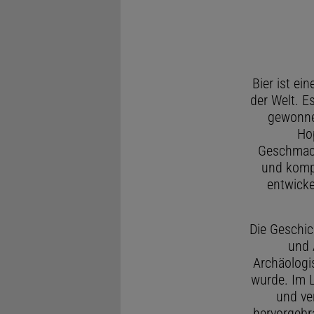
Bier ist ei
der Welt. E
gewonnen
Hop
Geschmacks
und kompl
entwicke
Die Geschic
und 
Archäologi
wurde. Im L
und ve
hervorgebra