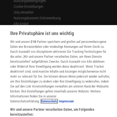
Nutzungsbedingungen
Cookie-Einstellungen
Utiq verwalten
Nutzungsbasierte Onlinewerbung
Alle Artikel
Impressum
Ihre Privatsphäre ist uns wichtig
WEITERE ANGEBOTE
Wir und unsere
218
-Partner speichern und greifen auf personenbezogene
Angebote für Schulen
Daten wie Browserdaten oder eindeutige Kennungen auf Ihrem Gerät zu.
Angebote für Institutionen
Durch Auswahl von Akzeptieren aktivieren Sie Tracking-Technologien für
Sprachen lernen mit Gymglish
die unter „Wir und unsere Partner verarbeiten Daten, um Ihnen Dienste
Lexika
bereitzustellen“ aufgeführten Zwecke. Durch Auswahl von Alle ablehnen
oder Widerruf Ihrer Einwilligung werden diese deaktiviert. Wenn Tracker
Für Spektrum schreiben
deaktiviert sind, sind manche Inhalte und Anzeigen möglicherweise nicht
Zugänglichkeitserklärung
mehr so relevant für Sie. Sie können dieses Menü jederzeit wieder aufrufen,
um Ihre Einstellungen zu ändern oder Ihre Einwilligung zu widerrufen, indem
WEBSEITEN
Sie auf den Link Voreinstellungen verwalten am unteren Rand der Webseite
KielSCN
klicken. Ihre Einstellungen gelten innerhalb unseres Website. Weitere
Wissenschaft in die Schulen
Informationen finden Sie in unserer
SciLogs
Datenschutzerklärung.
Datenschutz
Impressum
Wir und unsere Partner verarbeiten Daten, um Folgendes
bereitzustellen: