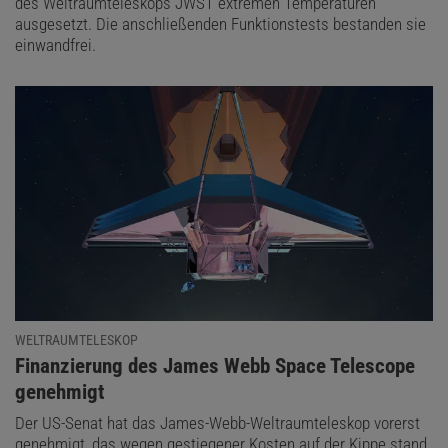
des Weltraumteleskops JWST extremen Temperaturen
ausgesetzt. Die anschließenden Funktionstests bestanden sie
einwandfrei.
WELTRAUMTELESKOP
:
Finanzierung des James Webb Space Telescope
genehmigt
Der US-Senat hat das James-Webb-Weltraumteleskop vorerst
genehmigt, das wegen gestiegener Kosten auf der Kippe stand.