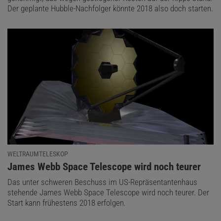
Der geplante Hubble-Nachfolger könnte 2018 also doch starten.
WELTRAUMTELESKOP
:
James Webb Space Telescope wird noch teurer
Das unter schweren Beschuss im US-Repräsentantenhaus
stehende James Webb Space Telescope wird noch teurer. Der
Start kann frühestens 2018 erfolgen.