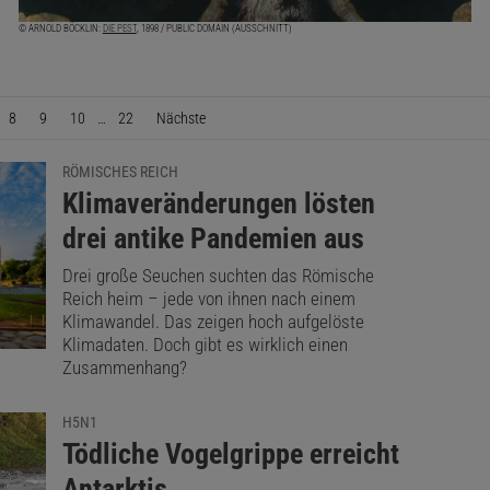
© ARNOLD BÖCKLIN:
DIE PEST
, 1898 / PUBLIC DOMAIN (AUSSCHNITT)
8
9
10
…
22
Nächste
Seite
RÖMISCHES REICH
:
Klimaveränderungen lösten
drei antike Pandemien aus
Drei große Seuchen suchten das Römische
Reich heim – jede von ihnen nach einem
Klimawandel. Das zeigen hoch aufgelöste
Klimadaten. Doch gibt es wirklich einen
Zusammenhang?
H5N1
:
Tödliche Vogelgrippe erreicht
Antarktis