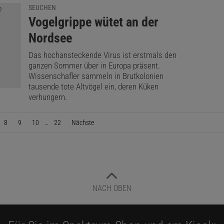
SEUCHEN
:
Vogelgrippe wütet an der
Nordsee
Das hochansteckende Virus ist erstmals den
ganzen Sommer über in Europa präsent.
Wissenschafler sammeln in Brutkolonien
tausende tote Altvögel ein, deren Küken
verhungern.
8
9
10
…
22
Nächste
Seite
NACH OBEN