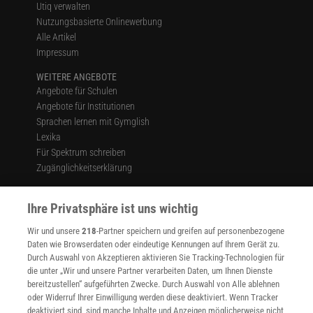
Utiq verwalten
Nutzungsbasierte Onlinewerbung
Alle Artikel
Impressum
WEITERE ANGEBOTE
Angebote für Schulen
Angebote für Institutionen
Sprachen lernen mit Gymglish
Lexika
Für Spektrum schreiben
Zugänglichkeitserklärung
WEBSEITEN
KielSCN
Ihre Privatsphäre ist uns wichtig
Wissenschaft in die Schulen
Wir und unsere
218
-Partner speichern und greifen auf personenbezogene
SciLogs
Daten wie Browserdaten oder eindeutige Kennungen auf Ihrem Gerät zu.
Durch Auswahl von Akzeptieren aktivieren Sie Tracking-Technologien für
die unter „Wir und unsere Partner verarbeiten Daten, um Ihnen Dienste
bereitzustellen“ aufgeführten Zwecke. Durch Auswahl von Alle ablehnen
Uns finden Sie auch hier:
oder Widerruf Ihrer Einwilligung werden diese deaktiviert. Wenn Tracker
deaktiviert sind, sind manche Inhalte und Anzeigen möglicherweise nicht