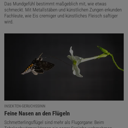
Das Mundgefühl bestimmt maßgeblich mit, wie etwas
schmeckt. Mit Metallstäben und künstlichen Zungen erkunden
Fachleute, wie Eis cremiger und künstliches Fleisch saftiger
wird.
INSEKTEN-GERUCHSSINN
:
Feine Nasen an den Flügeln
Schmetterlingsflügel sind mehr als Flugorgane: Beim