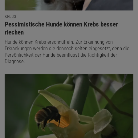
KREBS
:
Pessimistische Hunde können Krebs besser
riechen
Hunde können Krebs erschnüffeln. Zur Erkennung von
Erkrankungen werden sie dennoch selten eingesetzt, denn die
Persönlichkeit der Hunde beeinflusst die Richtigkeit der
Diagnose.