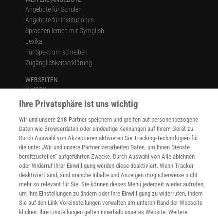
Angebote für Schulen
Angebote für Institutionen
Sprachen lernen mit Gymglish
Lexika
Für Spektrum schreiben
Zugänglichkeitserklärung
WEBSEITEN
KielSCN
Wissenschaft in die Schulen
Ihre Privatsphäre ist uns wichtig
SciLogs
Wir und unsere
218
-Partner speichern und greifen auf personenbezogene
Daten wie Browserdaten oder eindeutige Kennungen auf Ihrem Gerät zu.
Durch Auswahl von Akzeptieren aktivieren Sie Tracking-Technologien für
die unter „Wir und unsere Partner verarbeiten Daten, um Ihnen Dienste
Uns finden Sie auch hier:
bereitzustellen“ aufgeführten Zwecke. Durch Auswahl von Alle ablehnen
oder Widerruf Ihrer Einwilligung werden diese deaktiviert. Wenn Tracker
deaktiviert sind, sind manche Inhalte und Anzeigen möglicherweise nicht
mehr so relevant für Sie. Sie können dieses Menü jederzeit wieder aufrufen,
um Ihre Einstellungen zu ändern oder Ihre Einwilligung zu widerrufen, indem
Sie auf den Link Voreinstellungen verwalten am unteren Rand der Webseite
klicken. Ihre Einstellungen gelten innerhalb unseres Website. Weitere