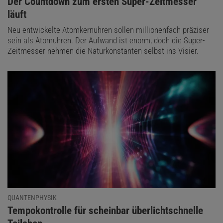
:
Der Countdown zum ersten Super-Zeitmesser
läuft
Neu entwickelte Atomkernuhren sollen millionenfach präziser
sein als Atomuhren. Der Aufwand ist enorm, doch die Super-
Zeitmesser nehmen die Naturkonstanten selbst ins Visier.
QUANTENPHYSIK
:
Tempokontrolle für scheinbar überlichtschnelle