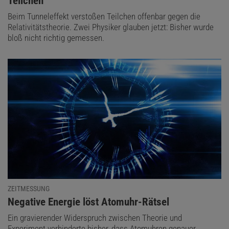
Teilchen
Beim Tunneleffekt verstoßen Teilchen offenbar gegen die
Relativitätstheorie. Zwei Physiker glauben jetzt: Bisher wurde
bloß nicht richtig gemessen.
ZEITMESSUNG
:
Negative Energie löst Atomuhr-Rätsel
Ein gravierender Widerspruch zwischen Theorie und
Experiment verhinderte bisher, dass Atomuhren genauer