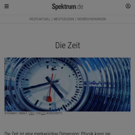
HEUTE AKTUELL
MEISTGELESEN
NEUERSCHEINUNGEN
Die Zeit
© PIXABAY / GERALT /
ZEIT
/ CC0
CC0
(AUSSCHNITT)
Die Zeit ist eine merkwürdige Dimension: Physik kann sie