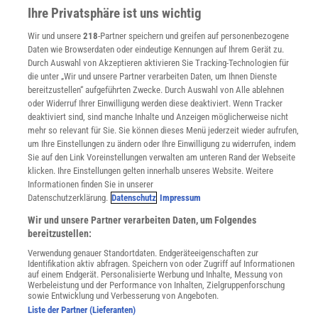
Ihre Privatsphäre ist uns wichtig
Wissenschaft in die Schulen
SciLogs
Wir und unsere
218
-Partner speichern und greifen auf personenbezogene
Daten wie Browserdaten oder eindeutige Kennungen auf Ihrem Gerät zu.
Durch Auswahl von Akzeptieren aktivieren Sie Tracking-Technologien für
die unter „Wir und unsere Partner verarbeiten Daten, um Ihnen Dienste
Uns finden Sie auch hier:
bereitzustellen“ aufgeführten Zwecke. Durch Auswahl von Alle ablehnen
oder Widerruf Ihrer Einwilligung werden diese deaktiviert. Wenn Tracker
deaktiviert sind, sind manche Inhalte und Anzeigen möglicherweise nicht
mehr so relevant für Sie. Sie können dieses Menü jederzeit wieder aufrufen,
um Ihre Einstellungen zu ändern oder Ihre Einwilligung zu widerrufen, indem
Sie auf den Link Voreinstellungen verwalten am unteren Rand der Webseite
klicken. Ihre Einstellungen gelten innerhalb unseres Website. Weitere
Informationen finden Sie in unserer
Datenschutzerklärung.
Datenschutz
Impressum
Wir und unsere Partner verarbeiten Daten, um Folgendes
bereitzustellen:
Verwendung genauer Standortdaten. Endgeräteeigenschaften zur
Identifikation aktiv abfragen. Speichern von oder Zugriff auf Informationen
auf einem Endgerät. Personalisierte Werbung und Inhalte, Messung von
Werbeleistung und der Performance von Inhalten, Zielgruppenforschung
sowie Entwicklung und Verbesserung von Angeboten.
Liste der Partner (Lieferanten)