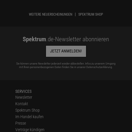
WEITERE NEUERSCHEINUNGEN
SPEKTRUM SHOP
Spektrum
.de-Newsletter abonnieren
JETZT ANMELDEN!
Sie können unsere Newsletter jederzeit wieder abbestellen. Infos zu unserem Umgang
mit Ihren personenbezogenen Daten finden Sie in unserer
Datenschutzerklärung
.
SERVICES
Newsletter
Kontakt
Spektrum Shop
Im Handel kaufen
Presse
Verträge kündigen