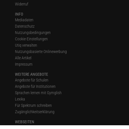
Widerruf
INFO
Mediadaten
Datenschutz
Nutzungsbedingungen
Cookie-Einstellungen
Utiq verwalten
Nutzungsbasierte Onlinewerbung
Alle Artikel
Impressum
WEITERE ANGEBOTE
Angebote für Schulen
Angebote für Institutionen
Sprachen lernen mit Gymglish
Lexika
Für Spektrum schreiben
Zugänglichkeitserklärung
WEBSEITEN
KielSCN