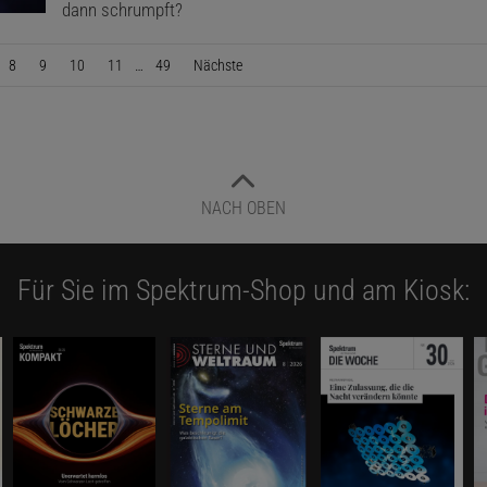
dann schrumpft?
8
9
10
11
…
49
Nächste
Seite
NACH OBEN
Für Sie im Spektrum-Shop und am Kiosk: