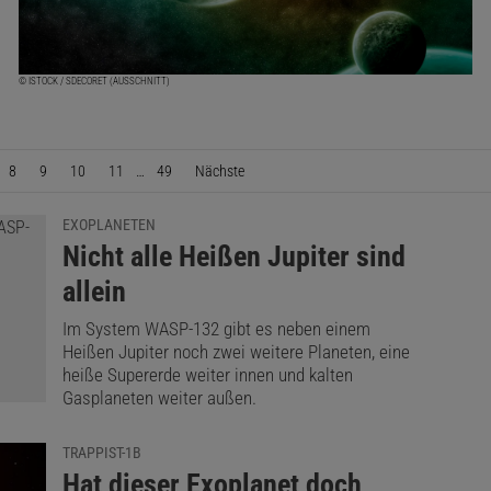
© ISTOCK / SDECORET (AUSSCHNITT)
8
9
10
11
…
49
Nächste
Seite
EXOPLANETEN
:
Nicht alle Heißen Jupiter sind
allein
Im System WASP-132 gibt es neben einem
Heißen Jupiter noch zwei weitere Planeten, eine
heiße Supererde weiter innen und kalten
Gasplaneten weiter außen.
TRAPPIST-1B
:
Hat dieser Exoplanet doch