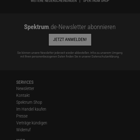
WEITERE NEUERSCHEINUNGEN
SPEKTRUM SHOP
Spektrum
.de-Newsletter abonnieren
JETZT ANMELDEN!
Sie können unsere Newsletter jederzeit wieder abbestellen. Infos zu unserem Umgang
mit Ihren personenbezogenen Daten finden Sie in unserer
Datenschutzerklärung
.
SERVICES
Newsletter
Kontakt
Spektrum Shop
Im Handel kaufen
Presse
Verträge kündigen
Widerruf