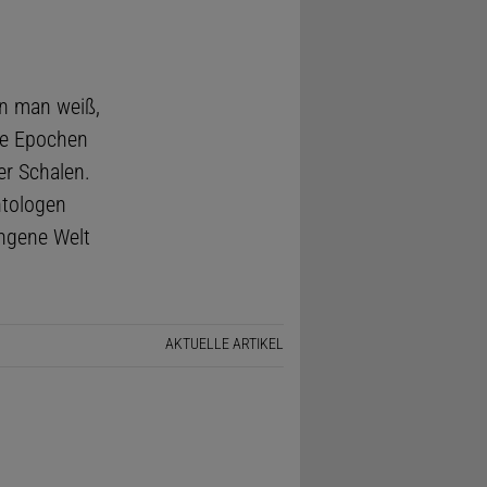
nn man weiß,
re Epochen
er Schalen.
ntologen
angene Welt
AKTUELLE ARTIKEL