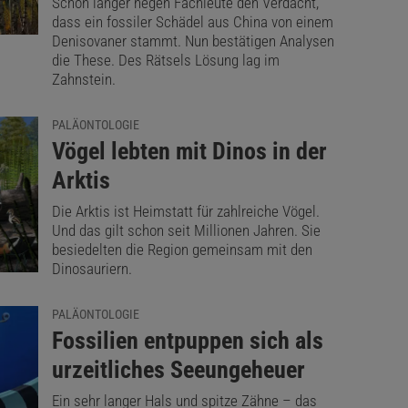
Schon länger hegen Fachleute den Verdacht,
dass ein fossiler Schädel aus China von einem
Denisovaner stammt. Nun bestätigen Analysen
die These. Des Rätsels Lösung lag im
Zahnstein.
PALÄONTOLOGIE
:
Vögel lebten mit Dinos in der
Arktis
Die Arktis ist Heimstatt für zahlreiche Vögel.
Und das gilt schon seit Millionen Jahren. Sie
besiedelten die Region gemeinsam mit den
Dinosauriern.
PALÄONTOLOGIE
:
Fossilien entpuppen sich als
urzeitliches Seeungeheuer
Ein sehr langer Hals und spitze Zähne – das