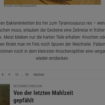
© ISTOCK / SCOTTORR (AUSSCHNITT)
en Bakterienketten bis hin zum Tyrannosaurus rex – we
chen muss, erlauben die Gesteine eine Zeitreise in frühe
. Meist bleiben nur die harten Teile erhalten: Knochen od
ten findet man im Fels noch Spuren der Weichteile. Paläo
 können noch in dem kleinsten Knochensplitter eine verg
wieder entdecken.
8
9
10
…
33
Nächste
Seite
SELTSAME FOSSILIEN
:
Von der letzten Mahlzeit
gepfählt