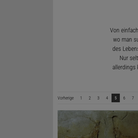
Von einfach
wo man su
des Lebens
Nur sel
allerdings
Vorherige
Seite
1
2
3
4
5
6
7