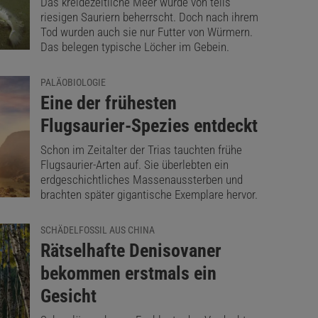
Das kreidezeitliche Meer wurde von teils
riesigen Sauriern beherrscht. Doch nach ihrem
Tod wurden auch sie nur Futter von Würmern.
Das belegen typische Löcher im Gebein.
PALÄOBIOLOGIE
:
Eine der frühesten
Flugsaurier-Spezies entdeckt
Schon im Zeitalter der Trias tauchten frühe
Flugsaurier-Arten auf. Sie überlebten ein
erdgeschichtliches Massenaussterben und
brachten später gigantische Exemplare hervor.
SCHÄDELFOSSIL AUS CHINA
:
Rätselhafte Denisovaner
bekommen erstmals ein
Gesicht