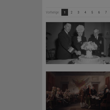
Vorherige
1
2
3
4
5
6
7