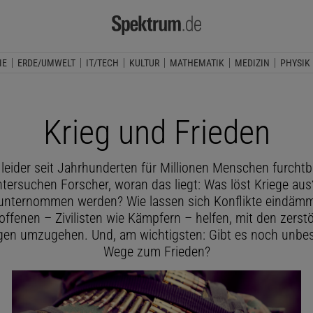
IE
ERDE/UMWELT
IT/TECH
KULTUR
MATHEMATIK
MEDIZIN
PHYSIK
Krieg und Frieden
t leider seit Jahrhunderten für Millionen Menschen furchtba
ntersuchen Forscher, woran das liegt: Was löst Kriege au
unternommen werden? Wie lassen sich Konflikte eindäm
ffenen – Zivilisten wie Kämpfern – helfen, mit den zerst
gen umzugehen. Und, am wichtigsten: Gibt es noch unbes
Wege zum Frieden?