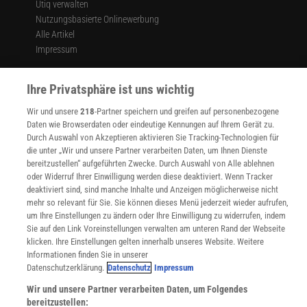
Utiq verwalten
Nutzungsbasierte Onlinewerbung
Alle Artikel
Impressum
WEITERE ANGEBOTE
Ihre Privatsphäre ist uns wichtig
Angebote für Schulen
Angebote für Institutionen
Wir und unsere
218
-Partner speichern und greifen auf personenbezogene
Sprachen lernen mit Gymglish
Daten wie Browserdaten oder eindeutige Kennungen auf Ihrem Gerät zu.
Lexika
Durch Auswahl von Akzeptieren aktivieren Sie Tracking-Technologien für
Für Spektrum schreiben
die unter „Wir und unsere Partner verarbeiten Daten, um Ihnen Dienste
Zugänglichkeitserklärung
bereitzustellen“ aufgeführten Zwecke. Durch Auswahl von Alle ablehnen
oder Widerruf Ihrer Einwilligung werden diese deaktiviert. Wenn Tracker
WEBSEITEN
deaktiviert sind, sind manche Inhalte und Anzeigen möglicherweise nicht
KielSCN
mehr so relevant für Sie. Sie können dieses Menü jederzeit wieder aufrufen,
Wissenschaft in die Schulen
um Ihre Einstellungen zu ändern oder Ihre Einwilligung zu widerrufen, indem
Sie auf den Link Voreinstellungen verwalten am unteren Rand der Webseite
SciLogs
klicken. Ihre Einstellungen gelten innerhalb unseres Website. Weitere
Informationen finden Sie in unserer
Datenschutzerklärung.
Datenschutz
Impressum
Uns finden Sie auch hier:
Wir und unsere Partner verarbeiten Daten, um Folgendes
bereitzustellen: