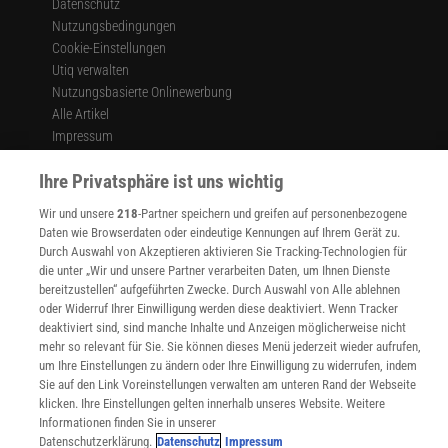
Datenschutz
Nutzungsbedingungen
Cookie-Einstellungen
Utiq verwalten
Nutzungsbasierte Onlinewerbung
Alle Artikel
Impressum
WEITERE ANGEBOTE
Ihre Privatsphäre ist uns wichtig
Angebote für Schulen
Angebote für Institutionen
Wir und unsere
218
-Partner speichern und greifen auf personenbezogene
Daten wie Browserdaten oder eindeutige Kennungen auf Ihrem Gerät zu.
Sprachen lernen mit Gymglish
Durch Auswahl von Akzeptieren aktivieren Sie Tracking-Technologien für
Lexika
die unter „Wir und unsere Partner verarbeiten Daten, um Ihnen Dienste
Für Spektrum schreiben
bereitzustellen“ aufgeführten Zwecke. Durch Auswahl von Alle ablehnen
Zugänglichkeitserklärung
oder Widerruf Ihrer Einwilligung werden diese deaktiviert. Wenn Tracker
deaktiviert sind, sind manche Inhalte und Anzeigen möglicherweise nicht
WEBSEITEN
mehr so relevant für Sie. Sie können dieses Menü jederzeit wieder aufrufen,
KielSCN
um Ihre Einstellungen zu ändern oder Ihre Einwilligung zu widerrufen, indem
Wissenschaft in die Schulen
Sie auf den Link Voreinstellungen verwalten am unteren Rand der Webseite
SciLogs
klicken. Ihre Einstellungen gelten innerhalb unseres Website. Weitere
Informationen finden Sie in unserer
Datenschutzerklärung.
Datenschutz
Impressum