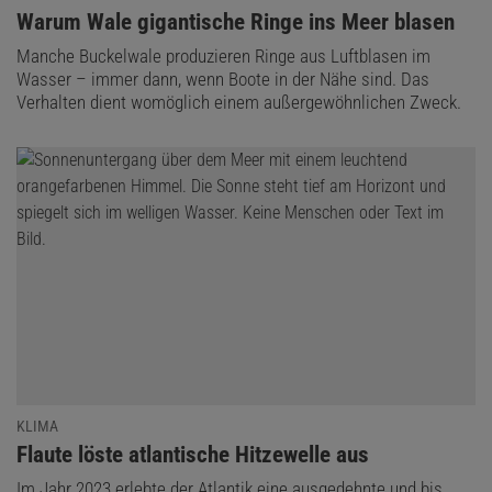
:
Warum Wale gigantische Ringe ins Meer blasen
Manche Buckelwale produzieren Ringe aus Luftblasen im
Wasser – immer dann, wenn Boote in der Nähe sind. Das
Verhalten dient womöglich einem außergewöhnlichen Zweck.
KLIMA
:
Flaute löste atlantische Hitzewelle aus
Im Jahr 2023 erlebte der Atlantik eine ausgedehnte und bis