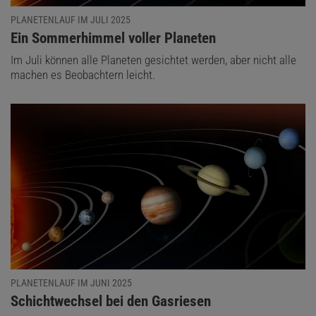
PLANETENLAUF IM JULI 2025
:
Ein Sommerhimmel voller Planeten
Im Juli können alle Planeten gesichtet werden, aber nicht alle
machen es Beobachtern leicht.
PLANETENLAUF IM JUNI 2025
:
Schichtwechsel bei den Gasriesen