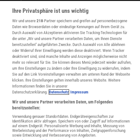
WEITERE ANGEBOTE
Ihre Privatsphäre ist uns wichtig
Angebote für Schulen
Wir und unsere
218
-Partner speichern und greifen auf personenbezogene
Angebote für Institutionen
Daten wie Browserdaten oder eindeutige Kennungen auf Ihrem Gerät zu.
Sprachen lernen mit Gymglish
Durch Auswahl von Akzeptieren aktivieren Sie Tracking-Technologien für
Lexika
die unter „Wir und unsere Partner verarbeiten Daten, um Ihnen Dienste
Für Spektrum schreiben
bereitzustellen“ aufgeführten Zwecke. Durch Auswahl von Alle ablehnen
Zugänglichkeitserklärung
oder Widerruf Ihrer Einwilligung werden diese deaktiviert. Wenn Tracker
deaktiviert sind, sind manche Inhalte und Anzeigen möglicherweise nicht
WEBSEITEN
mehr so relevant für Sie. Sie können dieses Menü jederzeit wieder aufrufen,
KielSCN
um Ihre Einstellungen zu ändern oder Ihre Einwilligung zu widerrufen, indem
Wissenschaft in die Schulen
Sie auf den Link Voreinstellungen verwalten am unteren Rand der Webseite
klicken. Ihre Einstellungen gelten innerhalb unseres Website. Weitere
SciLogs
Informationen finden Sie in unserer
Datenschutzerklärung.
Datenschutz
Impressum
Wir und unsere Partner verarbeiten Daten, um Folgendes
Uns finden Sie auch hier:
bereitzustellen:
Verwendung genauer Standortdaten. Endgeräteeigenschaften zur
Identifikation aktiv abfragen. Speichern von oder Zugriff auf Informationen
auf einem Endgerät. Personalisierte Werbung und Inhalte, Messung von
Werbeleistung und der Performance von Inhalten, Zielgruppenforschung
sowie Entwicklung und Verbesserung von Angeboten.