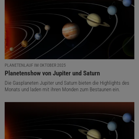
PLANETENLAUF IM OKTOBER 2025
:
Planetenshow von Jupiter und Saturn
Die Gasplaneten Jupiter und Saturn bieten die Highlights des
Monats und laden mit ihren Monden zum Bestaunen ein.