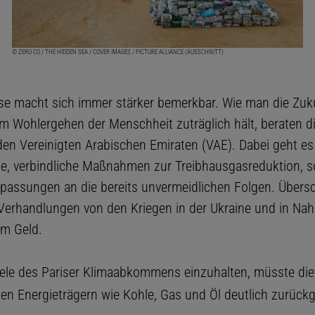
© ZERO CO / THE HIDDEN SEA / COVER IMAGES / PICTURE ALLIANCE (AUSSCHNITT)
ise macht sich immer stärker bemerkbar. Wie man die Zuk
m Wohlergehen der Menschheit zuträglich hält, beraten d
 den Vereinigten Arabischen Emiraten (VAE). Dabei geht es
, verbindliche Maßnahmen zur Treibhausgasreduktion, 
assungen an die bereits unvermeidlichen Folgen. Übersc
Verhandlungen von den Kriegen in der Ukraine und in Na
um Geld.
iele des Pariser Klimaabkommens einzuhalten, müsste di
len Energieträgern wie Kohle, Gas und Öl deutlich zurück