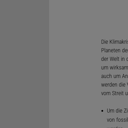
Die Klimakr
Planeten de
der Welt in
um wirksame
auch um Anp
werden die 
vom Streit 
Um die Z
von fossi