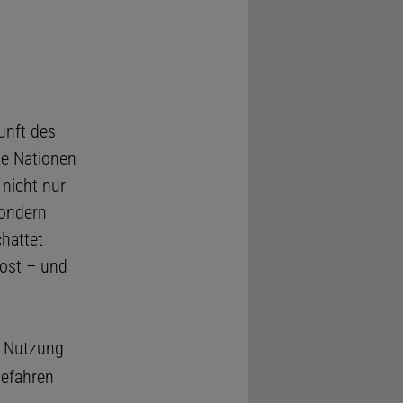
unft des
ie Nationen
 nicht nur
sondern
hattet
host – und
e Nutzung
gefahren