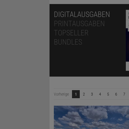
DIGITALAUSGABEN
PRINTAUSGABEN
TOPSELLER
BUNDLES
Vorherige
1
2
3
4
5
6
7