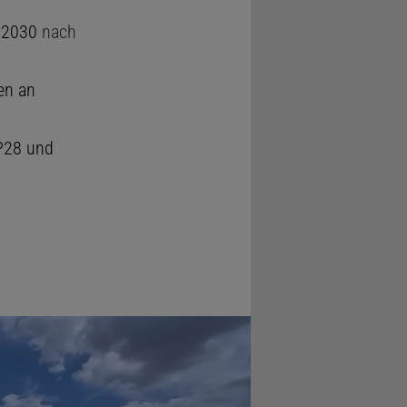
s 2030
nach
en an
OP28 und