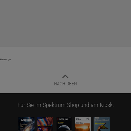
Anzeige
NACH OBEN
Für Sie im Spektrum-Shop und am Kiosk: