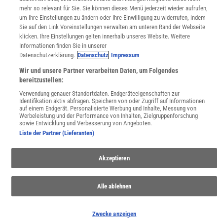
WEBSEITEN
mehr so relevant für Sie. Sie können dieses Menü jederzeit wieder aufrufen,
KielSCN
um Ihre Einstellungen zu ändern oder Ihre Einwilligung zu widerrufen, indem
Wissenschaft in die Schulen
Sie auf den Link Voreinstellungen verwalten am unteren Rand der Webseite
SciLogs
klicken. Ihre Einstellungen gelten innerhalb unseres Website. Weitere
Informationen finden Sie in unserer
Datenschutzerklärung.
Datenschutz
Impressum
Wir und unsere Partner verarbeiten Daten, um Folgendes
Uns finden Sie auch hier:
bereitzustellen:
Verwendung genauer Standortdaten. Endgeräteeigenschaften zur
Identifikation aktiv abfragen. Speichern von oder Zugriff auf Informationen
auf einem Endgerät. Personalisierte Werbung und Inhalte, Messung von
Werbeleistung und der Performance von Inhalten, Zielgruppenforschung
sowie Entwicklung und Verbesserung von Angeboten.
Liste der Partner (Lieferanten)
Akzeptieren
Alle ablehnen
Zwecke anzeigen