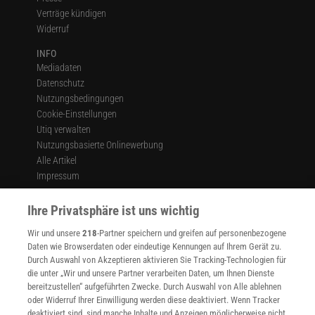
Verträge kündigen
Widerruf
INFO
Mediadaten
Datenschutz
Nutzungsbedingungen
Cookie-Einstellungen
Utiq verwalten
Nutzungsbasierte Onlinewerbung
Alle Artikel
Impressum
WEITERE ANGEBOTE
Ihre Privatsphäre ist uns wichtig
Angebote für Schulen
Angebote für Institutionen
Wir und unsere
218
-Partner speichern und greifen auf personenbezogene
Sprachen lernen mit Gymglish
Daten wie Browserdaten oder eindeutige Kennungen auf Ihrem Gerät zu.
Durch Auswahl von Akzeptieren aktivieren Sie Tracking-Technologien für
Lexika
die unter „Wir und unsere Partner verarbeiten Daten, um Ihnen Dienste
Für Spektrum schreiben
bereitzustellen“ aufgeführten Zwecke. Durch Auswahl von Alle ablehnen
Zugänglichkeitserklärung
oder Widerruf Ihrer Einwilligung werden diese deaktiviert. Wenn Tracker
deaktiviert sind, sind manche Inhalte und Anzeigen möglicherweise nicht