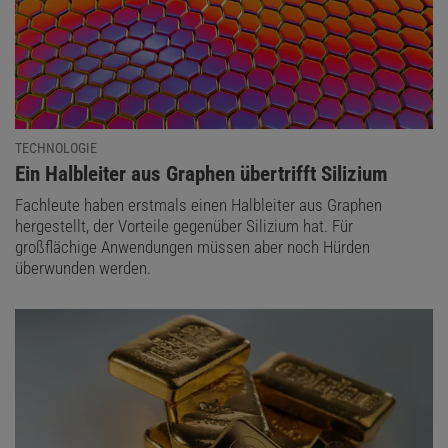
TECHNOLOGIE
:
Ein Halbleiter aus Graphen übertrifft Silizium
Fachleute haben erstmals einen Halbleiter aus Graphen
hergestellt, der Vorteile gegenüber Silizium hat. Für
großflächige Anwendungen müssen aber noch Hürden
überwunden werden.