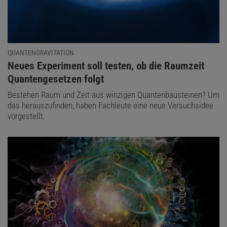
QUANTENGRAVITATION
:
Neues Experiment soll testen, ob die Raumzeit
Quantengesetzen folgt
Bestehen Raum und Zeit aus winzigen Quantenbausteinen? Um
das herauszufinden, haben Fachleute eine neue Versuchsidee
vorgestellt.