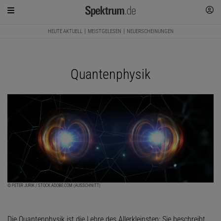
HEUTE AKTUELL
MEISTGELESEN
NEUERSCHEINUNGEN
Quantenphysik
© PETER JURIK / STOCK.ADOBE.COM (AUSSCHNITT)
Die Quantenphysik ist die Lehre des Allerkleinsten: Sie beschreibt,