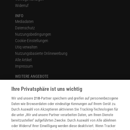
Widerruf
INFO
Mediadaten
Datenschutz
Nutzungsbedingungen
Cookie-Einstellungen
Utiq verwalten
Nutzungsbasierte Onlinewerbung
Alle Artikel
Impressum
WEITERE ANGEBOTE
Angebote für Schulen
Ihre Privatsphäre ist uns wichtig
Angebote für Institutionen
Sprachen lernen mit Gymglish
Wir und unsere
218
-Partner speichern und greifen auf personenbezogene
Lexika
Daten wie Browserdaten oder eindeutige Kennungen auf Ihrem Gerät zu.
Für Spektrum schreiben
Durch Auswahl von Akzeptieren aktivieren Sie Tracking-Technologien für
Zugänglichkeitserklärung
die unter „Wir und unsere Partner verarbeiten Daten, um Ihnen Dienste
bereitzustellen“ aufgeführten Zwecke. Durch Auswahl von Alle ablehnen
WEBSEITEN
oder Widerruf Ihrer Einwilligung werden diese deaktiviert. Wenn Tracker
KielSCN