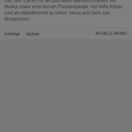
Das Jahr startet mit der passablen Abendsichtbarkeit von
Merkur sowie einer kleinen Planetenparade: Vier helle Körper
sind am Abendhimmel zu sehen. Venus wird dann zum
Morgenstern.
AKTUELLE ARTIKEL
Vorherige
Seite
Nächste
Seite