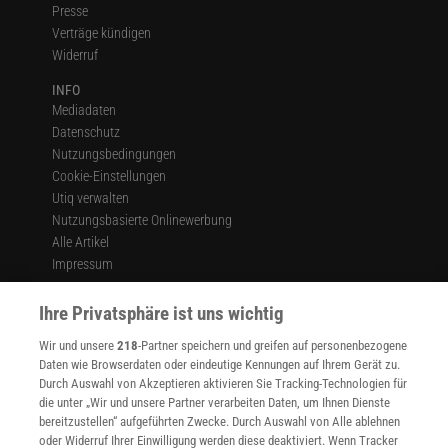
Presse
Verträge kündigen
Widerruf
INFO
Mediadaten
Datenschutz
Nutzungsbedingungen
Cookie-Einstellungen
Utiq verwalten
Nutzungsbasierte Onlinewerbung
Alle Artikel
Impressum
WEITERE ANGEBOTE
Ihre Privatsphäre ist uns wichtig
Angebote für Schulen
Angebote für Institutionen
Wir und unsere
218
-Partner speichern und greifen auf personenbezogene
Sprachen lernen mit Gymglish
Daten wie Browserdaten oder eindeutige Kennungen auf Ihrem Gerät zu.
Durch Auswahl von Akzeptieren aktivieren Sie Tracking-Technologien für
Lexika
die unter „Wir und unsere Partner verarbeiten Daten, um Ihnen Dienste
Für Spektrum schreiben
bereitzustellen“ aufgeführten Zwecke. Durch Auswahl von Alle ablehnen
Zugänglichkeitserklärung
oder Widerruf Ihrer Einwilligung werden diese deaktiviert. Wenn Tracker