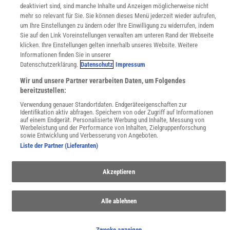
deaktiviert sind, sind manche Inhalte und Anzeigen möglicherweise nicht
WEBSEITEN
mehr so relevant für Sie. Sie können dieses Menü jederzeit wieder aufrufen,
KielSCN
um Ihre Einstellungen zu ändern oder Ihre Einwilligung zu widerrufen, indem
Wissenschaft in die Schulen
Sie auf den Link Voreinstellungen verwalten am unteren Rand der Webseite
SciLogs
klicken. Ihre Einstellungen gelten innerhalb unseres Website. Weitere
Informationen finden Sie in unserer
Datenschutzerklärung.
Datenschutz
Impressum
Wir und unsere Partner verarbeiten Daten, um Folgendes
Uns finden Sie auch hier:
bereitzustellen:
Verwendung genauer Standortdaten. Endgeräteeigenschaften zur
Identifikation aktiv abfragen. Speichern von oder Zugriff auf Informationen
auf einem Endgerät. Personalisierte Werbung und Inhalte, Messung von
Werbeleistung und der Performance von Inhalten, Zielgruppenforschung
sowie Entwicklung und Verbesserung von Angeboten.
Liste der Partner (Lieferanten)
Akzeptieren
Alle ablehnen
Zwecke anzeigen