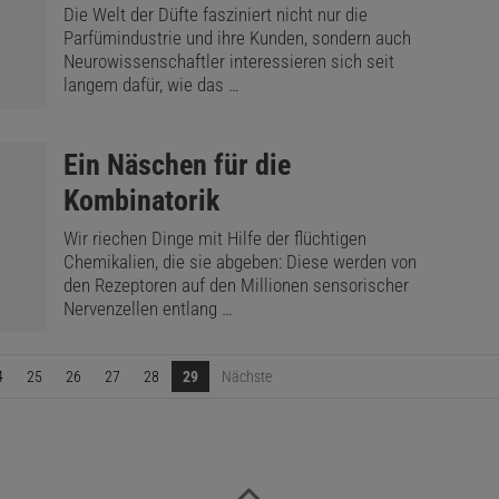
Die Welt der Düfte fasziniert nicht nur die
Parfümindustrie und ihre Kunden, sondern auch
Neurowissenschaftler interessieren sich seit
langem dafür, wie das …
:
Ein Näschen für die
Kombinatorik
Wir riechen Dinge mit Hilfe der flüchtigen
Chemikalien, die sie abgeben: Diese werden von
den Rezeptoren auf den Millionen sensorischer
Nervenzellen entlang …
4
25
26
27
28
29
Nächste