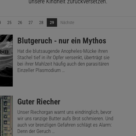
unsere Kindheit zurückversetzen.
4
25
26
27
28
29
Nächste
:
Blutgeruch - nur ein Mythos
Hat die blutsaugende Anopheles-Mücke ihren
Stachel tief in ihr Opfer versenkt, überträgt sie
bei ihrer Mahlzeit häufig auch den parasitären
Einzeller Plasmodium …
:
Guter Riecher
Unser Riechorgan warnt uns eindringlich, bevor
wir uns ranzige Butter aufs Brot schmieren. Und
auch vor brenzligen Gefahren schlägt es Alarm:
Denn der Geruch …