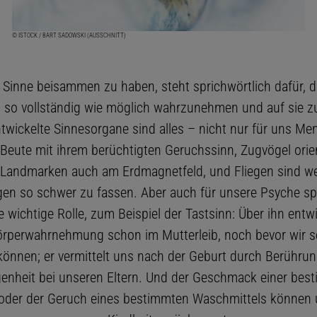
© ISTOCK / BART SADOWSKI (AUSSCHNITT)
 Sinne beisammen zu haben, steht sprichwörtlich dafür, 
 so vollständig wie möglich wahrzunehmen und auf sie zu
twickelte Sinnesorgane sind alles – nicht nur für uns Me
 Beute mit ihrem berüchtigten Geruchssinn, Zugvögel orie
 Landmarken auch am Erdmagnetfeld, und Fliegen sind we
en so schwer zu fassen. Aber auch für unsere Psyche sp
e wichtige Rolle, zum Beispiel der Tastsinn: Über ihn entwi
örperwahrnehmung schon im Mutterleib, noch bevor wir s
können; er vermittelt uns nach der Geburt durch Berührun
enheit bei unseren Eltern. Und der Geschmack einer bes
der der Geruch eines bestimmten Waschmittels können u