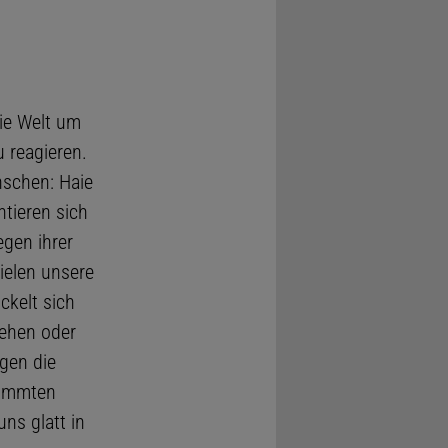
die Welt um
 reagieren.
nschen: Haie
ntieren sich
gen ihrer
ielen unsere
ckelt sich
ehen oder
gen die
timmten
ns glatt in