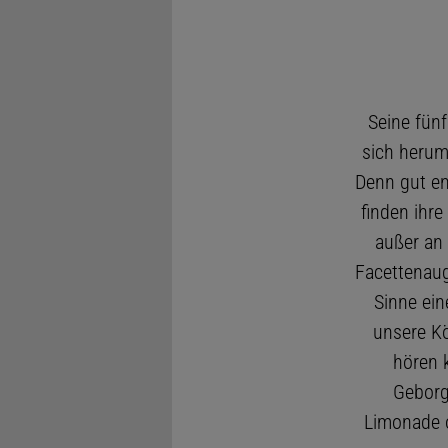
Seine fünf
sich herum
Denn gut en
finden ihre
außer an
Facettenaug
Sinne ein
unsere K
hören 
Geborg
Limonade o