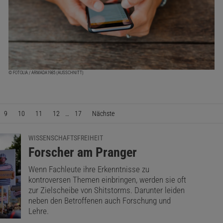
© FOTOLIA / ARMADA1985 (AUSSCHNITT)
9
10
11
12
…
17
Nächste
Seite
WISSENSCHAFTSFREIHEIT
:
Forscher am Pranger
Wenn Fachleute ihre Erkenntnisse zu
kontroversen Themen einbringen, werden sie oft
zur Zielscheibe von Shitstorms. Darunter leiden
neben den Betroffenen auch Forschung und
Lehre.