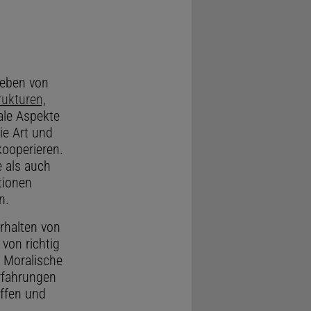
leben von
rukturen,
ale Aspekte
ie Art und
kooperieren.
e als auch
tionen
n.
rhalten von
 von richtig
. Moralische
rfahrungen
ffen und