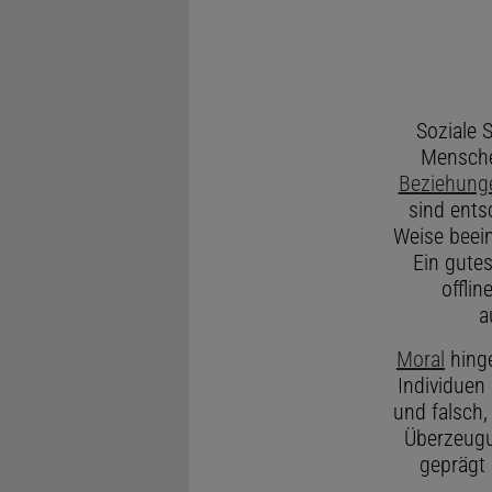
Soziale 
Mensche
Beziehunge
sind ents
Weise beein
Ein gutes
offli
a
Moral
hinge
Individuen 
und falsch,
Überzeugu
geprägt