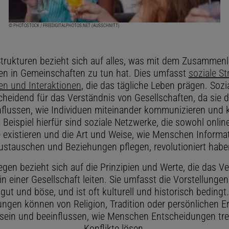
© PHOTOSTOCK / FREEDIGITALPHOTOS.NET (AUSSCHNITT)
Strukturen bezieht sich auf alles, was mit dem Zusammen
n in Gemeinschaften zu tun hat. Dies umfasst
soziale St
n und Interaktionen
, die das tägliche Leben prägen. Sozi
cheidend für das Verständnis von Gesellschaften, da sie d
flussen, wie Individuen miteinander kommunizieren und 
 Beispiel hierfür sind soziale Netzwerke, die sowohl onlin
ne existieren und die Art und Weise, wie Menschen Informa
ustauschen und Beziehungen pflegen, revolutioniert habe
gen bezieht sich auf die Prinzipien und Werte, die das Ve
in einer Gesellschaft leiten. Sie umfasst die Vorstellungen
 gut und böse, und ist oft kulturell und historisch bedingt
ngen können von Religion, Tradition oder persönlichen E
 sein und beeinflussen, wie Menschen Entscheidungen tre
Konflikte lösen.