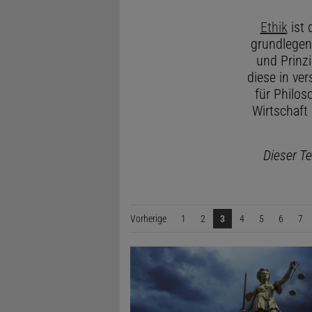
Ethik
ist 
grundlegen
und Prinzi
diese in ve
für Philos
Wirtschaft 
Dieser Te
Vorherige
Seite
1
2
3
4
5
6
7