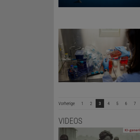
Vorherige
Seite
1
2
3
4
5
6
7
VIDEOS