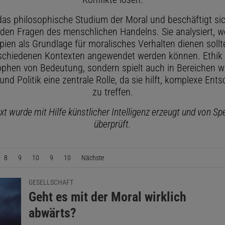
das philosophische Studium der Moral und beschäftigt si
den Fragen des menschlichen Handelns. Sie analysiert, w
pien als Grundlage für moralisches Verhalten dienen soll
rschiedenen Kontexten angewendet werden können. Ethik i
ophen von Bedeutung, sondern spielt auch in Bereichen w
und Politik eine zentrale Rolle, da sie hilft, komplexe En
zu treffen.
xt wurde mit Hilfe künstlicher Intelligenz erzeugt und von S
überprüft.
8
9
10
9
10
Nächste
Seite
GESELLSCHAFT
:
Geht es mit der Moral wirklich
abwärts?