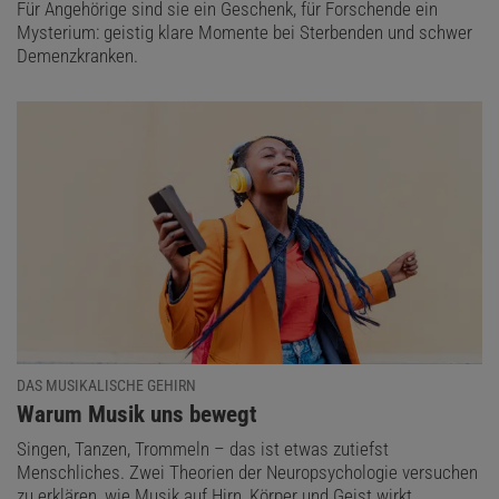
Für Angehörige sind sie ein Geschenk, für Forschende ein
Mysterium: geistig klare Momente bei Sterbenden und schwer
Demenzkranken.
DAS MUSIKALISCHE GEHIRN
:
Warum Musik uns bewegt
Singen, Tanzen, Trommeln – das ist etwas zutiefst
Menschliches. Zwei Theorien der Neuropsychologie versuchen
zu erklären, wie Musik auf Hirn, Körper und Geist wirkt.