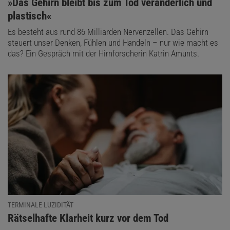
:
»Das Gehirn bleibt bis zum Tod veränderlich und
plastisch«
Es besteht aus rund 86 Milliarden Nervenzellen. Das Gehirn
steuert unser Denken, Fühlen und Handeln – nur wie macht es
das? Ein Gespräch mit der Hirnforscherin Katrin Amunts.
TERMINALE LUZIDITÄT
:
Rätselhafte Klarheit kurz vor dem Tod