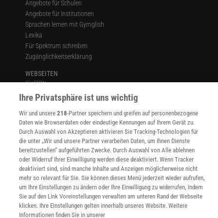
Angebote für Schulen
Angebote für Institutionen
Sprachen lernen mit Gymglish
Lexika
Für Spektrum schreiben
Zugänglichkeitserklärung
WEBSEITEN
KielSCN
Wissenschaft in die Schulen
Ihre Privatsphäre ist uns wichtig
SciLogs
Wir und unsere
218
-Partner speichern und greifen auf personenbezogene
Daten wie Browserdaten oder eindeutige Kennungen auf Ihrem Gerät zu.
Durch Auswahl von Akzeptieren aktivieren Sie Tracking-Technologien für
die unter „Wir und unsere Partner verarbeiten Daten, um Ihnen Dienste
Uns finden Sie auch hier:
bereitzustellen“ aufgeführten Zwecke. Durch Auswahl von Alle ablehnen
oder Widerruf Ihrer Einwilligung werden diese deaktiviert. Wenn Tracker
deaktiviert sind, sind manche Inhalte und Anzeigen möglicherweise nicht
mehr so relevant für Sie. Sie können dieses Menü jederzeit wieder aufrufen,
um Ihre Einstellungen zu ändern oder Ihre Einwilligung zu widerrufen, indem
Sie auf den Link Voreinstellungen verwalten am unteren Rand der Webseite
klicken. Ihre Einstellungen gelten innerhalb unseres Website. Weitere
Informationen finden Sie in unserer