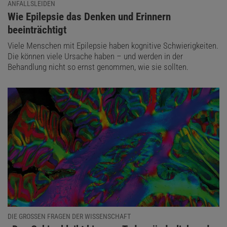
ANFALLSLEIDEN
:
Wie Epilepsie das Denken und Erinnern
beeinträchtigt
Viele Menschen mit Epilepsie haben kognitive Schwierigkeiten.
Die können viele Ursache haben – und werden in der
Behandlung nicht so ernst genommen, wie sie sollten.
DIE GROSSEN FRAGEN DER WISSENSCHAFT