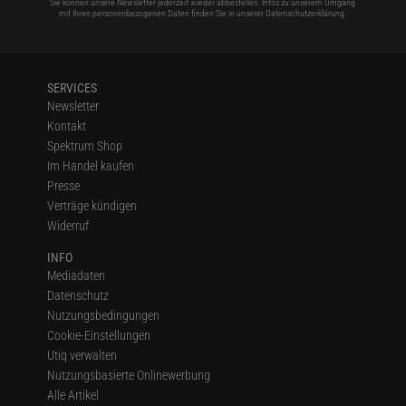
Sie können unsere Newsletter jederzeit wieder abbestellen. Infos zu unserem Umgang
mit Ihren personenbezogenen Daten finden Sie in unserer
Datenschutzerklärung
.
SERVICES
Newsletter
Kontakt
Spektrum Shop
Im Handel kaufen
Presse
Verträge kündigen
Widerruf
INFO
Mediadaten
Datenschutz
Nutzungsbedingungen
Cookie-Einstellungen
Utiq verwalten
Nutzungsbasierte Onlinewerbung
Alle Artikel