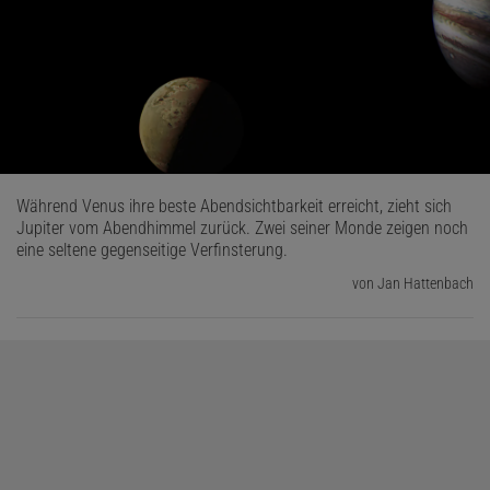
Während Venus ihre beste Abendsichtbarkeit erreicht, zieht sich
Jupiter vom Abendhimmel zurück. Zwei seiner Monde zeigen noch
eine seltene gegenseitige Verfinsterung.
von Jan Hattenbach