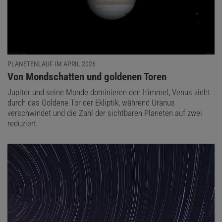
PLANETENLAUF IM APRIL 2026
:
Von Mondschatten und goldenen Toren
Jupiter und seine Monde dominieren den Himmel, Venus zieht
durch das Goldene Tor der Ekliptik, während Uranus
verschwindet und die Zahl der sichtbaren Planeten auf zwei
reduziert.