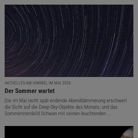
AKTUELLES AM HIMMEL IM MAI 2026
:
Der Sommer wartet
Die im Mai recht spät endende Abenddämmerung erschwert
die Sicht auf die Deep-Sky-Objekte des Monats, und das
Sommersternbild Schwan mit seinen leuchtenden …