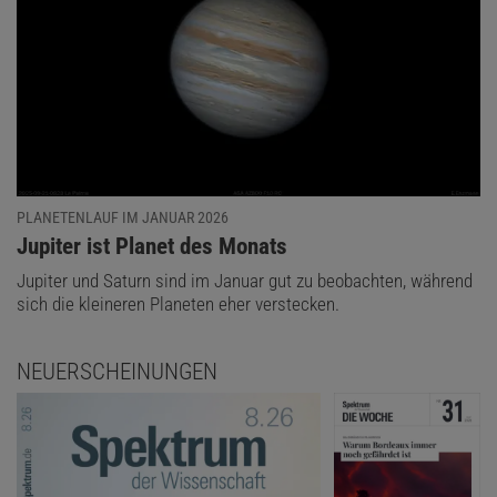
PLANETENLAUF IM JANUAR 2026
:
Jupiter ist Planet des Monats
Jupiter und Saturn sind im Januar gut zu beobachten, während
sich die kleineren Planeten eher verstecken.
NEUERSCHEINUNGEN