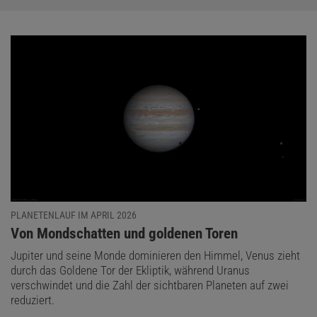
PLANETENLAUF IM APRIL 2026
:
Von Mondschatten und goldenen Toren
Jupiter und seine Monde dominieren den Himmel, Venus zieht
durch das Goldene Tor der Ekliptik, während Uranus
verschwindet und die Zahl der sichtbaren Planeten auf zwei
reduziert.