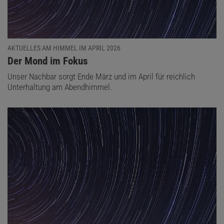
AKTUELLES AM HIMMEL IM APRIL 2026
:
Der Mond im Fokus
Unser Nachbar sorgt Ende März und im April für reichlich
Unterhaltung am Abendhimmel.