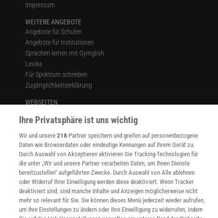
Impressum
WEITERE ANGEBOTE
Angebote für Schulen
Angebote für Institutionen
Sprachen lernen mit Gymglish
Lexika
Für Spektrum schreiben
Zugänglichkeitserklärung
WEBSEITEN
KielSCN
Ihre Privatsphäre ist uns wichtig
Wissenschaft in die Schulen
SciLogs
Wir und unsere
218
-Partner speichern und greifen auf personenbezogene
Daten wie Browserdaten oder eindeutige Kennungen auf Ihrem Gerät zu.
Durch Auswahl von Akzeptieren aktivieren Sie Tracking-Technologien für
die unter „Wir und unsere Partner verarbeiten Daten, um Ihnen Dienste
Uns finden Sie auch hier:
bereitzustellen“ aufgeführten Zwecke. Durch Auswahl von Alle ablehnen
oder Widerruf Ihrer Einwilligung werden diese deaktiviert. Wenn Tracker
deaktiviert sind, sind manche Inhalte und Anzeigen möglicherweise nicht
mehr so relevant für Sie. Sie können dieses Menü jederzeit wieder aufrufen,
um Ihre Einstellungen zu ändern oder Ihre Einwilligung zu widerrufen, indem