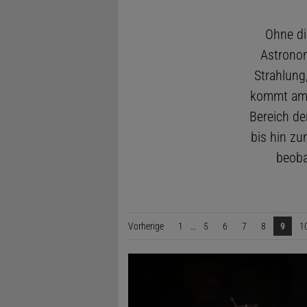
Ohne di
Astronom
Strahlung
kommt am 
Bereich de
bis hin zu
beoba
Vorherige
Seite
1
…
5
6
7
8
9
1