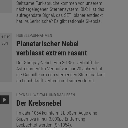
Seltsame Funksprüche kommen von unserem
nächstgelegenen Sternensystem. BLC1 ist das
aufregendste Signal, das SETI bisher entdeckt
hat. Außerirdische? Es gibt rationale Skepsis.
HUBBLE-AUFNAHMEN
:
Planetarischer Nebel
verblasst extrem rasant
Der Stingray-Nebel, Hen 3-1357, verblüfft die
Astronomen: Im Verlauf von nur 20 Jahren hat
die Gashülle um den sterbenden Stern markant
an Leuchtkraft verloren und sich verformt.
URKNALL, WELTALL UND DAS LEBEN
:
Der Krebsnebel
Im Jahr 1054 konnte mit bloßem Auge eine
Supernova in nur 3.000pc Entfernung
beobachtet werden (SN1054).