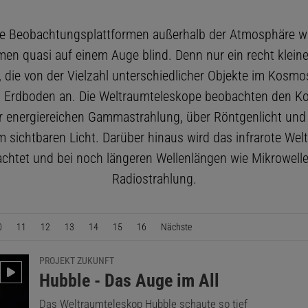
e Beobachtungsplattformen außerhalb der Atmosphäre w
en quasi auf einem Auge blind. Denn nur ein recht kleiner
, die von der Vielzahl unterschiedlicher Objekte im Kosmo
Erdboden an. Die Weltraumteleskope beobachten den 
r energiereichen Gammastrahlung, über Röntgenlicht und U
m sichtbaren Licht. Darüber hinaus wird das infrarote Welta
chtet und bei noch längeren Wellenlängen wie Mikrowell
Radiostrahlung.
0
11
12
13
14
15
16
Nächste
Seite
PROJEKT ZUKUNFT
:
Hubble - Das Auge im All
Das Weltraumteleskop Hubble schaute so tief