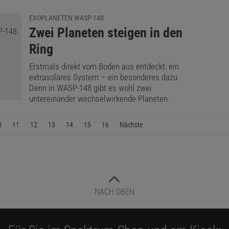
EXOPLANETEN WASP-148
:
Zwei Planeten steigen in den
Ring
Erstmals direkt vom Boden aus entdeckt: ein
extrasolares System – ein besonderes dazu.
Denn in WASP-148 gibt es wohl zwei
untereinander wechselwirkende Planeten.
0
11
12
13
14
15
16
Nächste
Seite
NACH OBEN