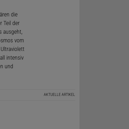
ären die
 Teil der
s ausgeht,
Kosmos vom
ltraviolett
ll intensiv
en und
AKTUELLE ARTIKEL