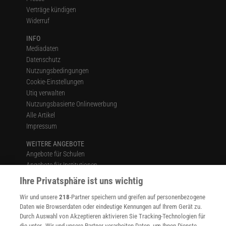
Verträge kündigen
Widerruf
INFO
Mediadaten
Datenschutz
Nutzungsbedingungen
Cookie-Einstellungen
Utiq verwalten
Nutzungsbasierte Onlinewerbung
Alle Artikel
Impressum
WEITERE ANGEBOTE
Angebote für Schulen
Angebote für Institutionen
Sprachen lernen mit Gymglish
Ihre Privatsphäre ist uns wichtig
Lexika
Wir und unsere
218
-Partner speichern und greifen auf personenbezogene
Für Spektrum schreiben
Daten wie Browserdaten oder eindeutige Kennungen auf Ihrem Gerät zu.
Zugänglichkeitserklärung
Durch Auswahl von Akzeptieren aktivieren Sie Tracking-Technologien für
die unter „Wir und unsere Partner verarbeiten Daten, um Ihnen Dienste