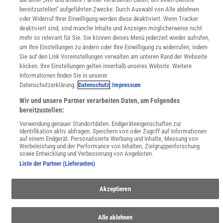
WEBSEITEN
bereitzustellen“ aufgeführten Zwecke. Durch Auswahl von Alle ablehnen
KielSCN
oder Widerruf Ihrer Einwilligung werden diese deaktiviert. Wenn Tracker
Wissenschaft in die Schulen
deaktiviert sind, sind manche Inhalte und Anzeigen möglicherweise nicht
SciLogs
mehr so relevant für Sie. Sie können dieses Menü jederzeit wieder aufrufen,
um Ihre Einstellungen zu ändern oder Ihre Einwilligung zu widerrufen, indem
Sie auf den Link Voreinstellungen verwalten am unteren Rand der Webseite
klicken. Ihre Einstellungen gelten innerhalb unseres Website. Weitere
Uns finden Sie auch hier:
Informationen finden Sie in unserer
Datenschutzerklärung.
Datenschutz
Impressum
Wir und unsere Partner verarbeiten Daten, um Folgendes
bereitzustellen:
Verwendung genauer Standortdaten. Endgeräteeigenschaften zur
Identifikation aktiv abfragen. Speichern von oder Zugriff auf Informationen
auf einem Endgerät. Personalisierte Werbung und Inhalte, Messung von
Werbeleistung und der Performance von Inhalten, Zielgruppenforschung
sowie Entwicklung und Verbesserung von Angeboten.
Liste der Partner (Lieferanten)
Akzeptieren
Alle ablehnen