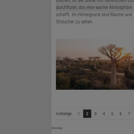
Vorherige
Seite
1
2
3
4
5
6
7
Anzeige