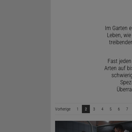
Im Garten e
Leben, wie
treibende
Fast jeden
Arten auf b
schwieri
Spezi
Überra
Vorherige
Seite
1
2
3
4
5
6
7