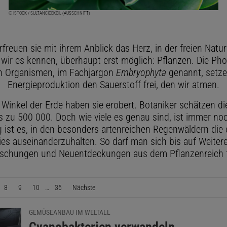
© ISTOCK / SULTANCICEKGIL (AUSSCHNITT)
rfreuen sie mit ihrem Anblick das Herz, in der freien Natu
 wir es kennen, überhaupt erst möglich: Pflanzen. Die Ph
n Organismen, im Fachjargon
Embryophyta
genannt, setzen
Energieproduktion den Sauerstoff frei, den wir atmen.
 Winkel der Erde haben sie erobert. Botaniker schätzen die
is zu 500 000. Doch wie viele es genau sind, ist immer noc
g ist es, in den besonders artenreichen Regenwäldern die 
es auseinanderzuhalten. So darf man sich bis auf Weiter
schungen und Neuentdeckungen aus dem Pflanzenreich 
8
9
10
…
36
Nächste
Seite
GEMÜSEANBAU IM WELTALL