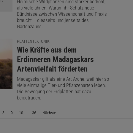
Heimische Wildpflanzen sind stärker bedroht,
als viele ahnen. Warum ihr Schutz neue
Bündnisse zwischen Wissenschaft und Praxis
braucht – diesseits und jenseits des
Gartenzauns.
PLATTENTEKTONIK
:
Wie Kräfte aus dem
Erdinneren Madagaskars
Artenvielfalt förderten
Madagaskar gilt als eine Art Arche, weil hier so
viele einmalige Tier- und Pflanzenarten leben.
Die Bewegung der Erdplatten hat dazu
beigetragen.
8
9
10
…
36
Nächste
Seite